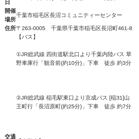
日
開催
千葉市稲毛区長沼コミュニティーセンター
場所
住所
〒263-0005 千葉県千葉市稲毛区長沼町461-8
【バス】
①JR総武線 四街道駅北口より千葉内陸バス 草
野車庫行「観音前(約10分)」下車 徒歩 約3分
②JR総武線 稲毛駅東口より京成バス [稲31]山
王町行「長沼原町(約25分)」下車 徒歩 約7分
交通