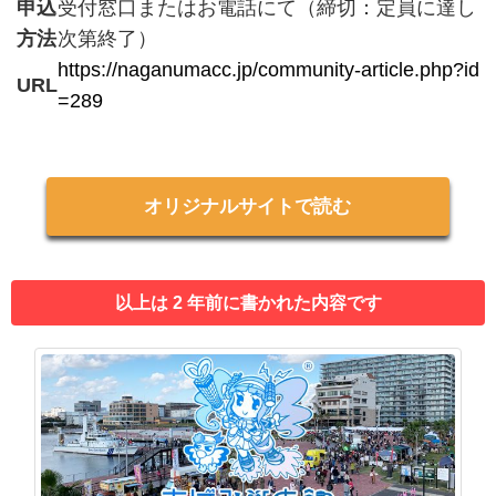
申込
受付窓口またはお電話にて（締切：定員に達し
方法
次第終了）
https://naganumacc.jp/community-article.php?id
URL
=289
オリジナルサイトで読む
以上は 2 年前に書かれた内容です