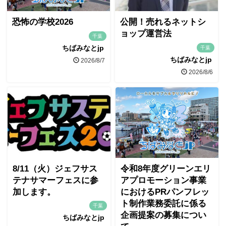
恐怖の学校2026
公開！売れるネットシ
ョップ運営法
千葉
ちばみなとjp
千葉
ちばみなとjp
2026/8/7
2026/8/6
8/11（火）ジェフサス
令和8年度グリーンエリ
テナサマーフェスに参
アプロモーション事業
加します。
におけるPRパンフレッ
ト制作業務委託に係る
千葉
企画提案の募集につい
ちばみなとjp