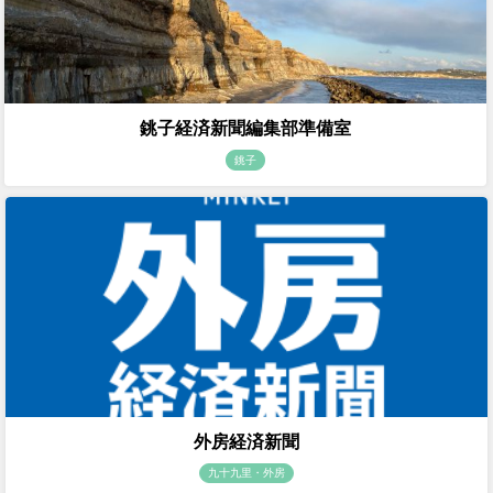
銚子経済新聞編集部準備室
銚子
外房経済新聞
九十九里・外房