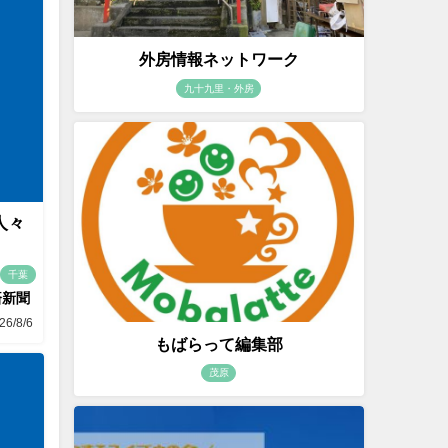
外房情報ネットワーク
九十九里・外房
人々
千葉
済新聞
26/8/6
もばらって編集部
茂原