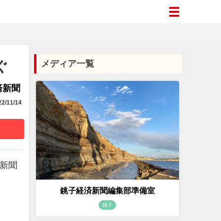
ぐ
メディア一覧
済新聞
2/11/14
済新聞
銚子経済新聞編集部準備室
銚子