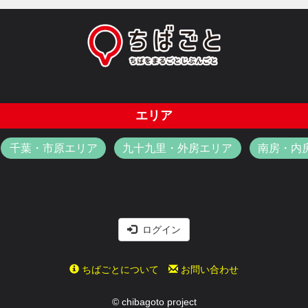
エリア
千葉・市原エリア
九十九里・外房エリア
南房・内
ログイン
ちばごとについて
お問い合わせ
© chibagoto project