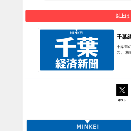
以上は
千葉
千葉県
ス。 株
ポスト