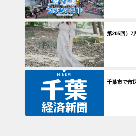
第205回）7
千葉市で市