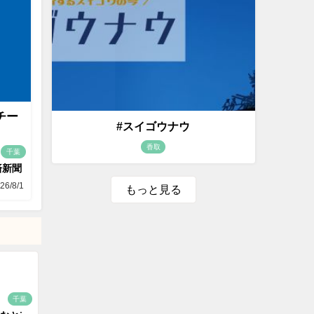
チー
#スイゴウナウ
香取
千葉
済新聞
26/8/1
もっと見る
千葉