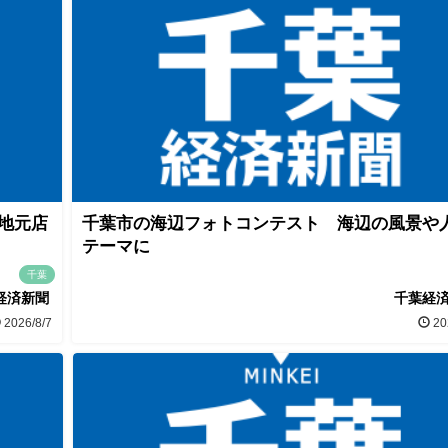
 地元店
千葉市の海辺フォトコンテスト 海辺の風景や
テーマに
千葉
経済新聞
千葉経
2026/8/7
20