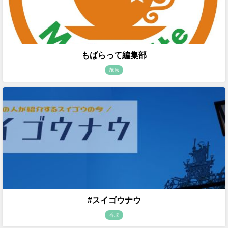
もばらって編集部
茂原
#スイゴウナウ
香取