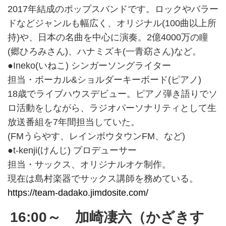
2017年結成のポップスバンドです。ロックやバラー
ドなどジャンルも幅広く、オリジナル(100曲以上所
持)や、日本の名曲を中心に演奏。2億4000万の瞳
(郷ひろみさん)、ハナミズキ(一青窈さん)など。
●Ineko(いねこ) シンガーソングライター
担当・ボーカル&ショルダーキーボード(ピアノ)
18歳でライブハウスデビュー。ピアノ弾き語りでソ
ロ活動をしながら、ラジオパーソナリティとして生
放送番組を7年間担当していた。
(FMうらやす、レインボウタウンFM、など)
●t-kenji(けんじ) プロデューサー
担当・サックス、オリジナルオケ制作。
現在は島村楽器でサックス講師を務めている。
https://team-dadako.jimdosite.com/
16:00～ 加崎凄六（かざきす