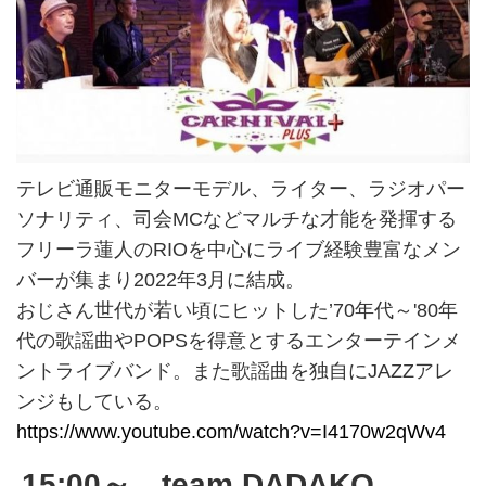
テレビ通販モニターモデル、ライター、ラジオパー
ソナリティ、司会MCなどマルチな才能を発揮する
フリーラ蓮人のRIOを中心にライブ経験豊富なメン
バーが集まり2022年3月に結成。
おじさん世代が若い頃にヒットした’70年代～'80年
代の歌謡曲やPOPSを得意とするエンターテインメ
ントライブバンド。また歌謡曲を独自にJAZZアレ
ンジもしている。
https://www.youtube.com/watch?v=I4170w2qWv4
15:00～ team DADAKO