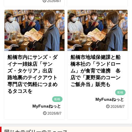
2026/8/7
船橋市内にサンズ・ダ
船橋市地域保健課と船
イナー姉妹店「サン
橋本社の「ランドロー
ズ・タケリア」出店
ム」が食育で連携 各
路地裏のテイクアウト
店で「夏野菜のコーン
専門店で気軽につまめ
ご飯弁当」販売も
るタコスを
船橋
MyFunaねっと
船橋
MyFunaねっと
2026/8/7
2026/8/7