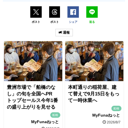
ポスト
ポスト
シェア
送る
通報
豊洲市場で「船橋のな
本町通りの稲荷屋、建
し」の旬を全国へPR
て替えで9月15日をもっ
トップセールス今年1番
て一時休業へ
の盛り上がりを見せる
船橋
MyFunaねっと
船橋
MyFunaねっと
2026/8/7