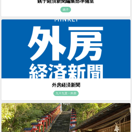
銚子経済新聞編集部準備室
銚子
外房経済新聞
九十九里・外房