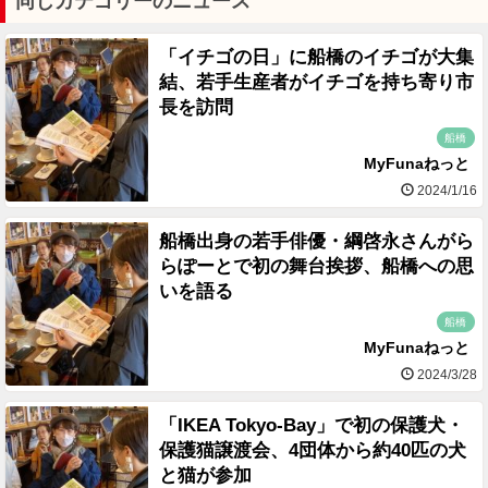
同じカテゴリーのニュース
「イチゴの日」に船橋のイチゴが大集
結、若手生産者がイチゴを持ち寄り市
長を訪問
船橋
MyFunaねっと
2024/1/16
船橋出身の若手俳優・綱啓永さんがら
らぽーとで初の舞台挨拶、船橋への思
いを語る
船橋
MyFunaねっと
2024/3/28
「IKEA Tokyo-Bay」で初の保護犬・
保護猫譲渡会、4団体から約40匹の犬
と猫が参加