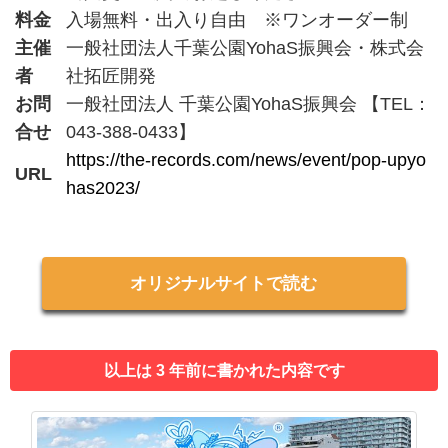
料金
入場無料・出入り自由 ※ワンオーダー制
主催
一般社団法人千葉公園YohaS振興会・株式会
者
社拓匠開発
お問
一般社団法人 千葉公園YohaS振興会 【TEL：
合せ
043-388-0433】
https://the-records.com/news/event/pop-upyo
URL
has2023/
オリジナルサイトで読む
以上は 3 年前に書かれた内容です