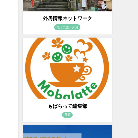
外房情報ネットワーク
九十九里・外房
もばらって編集部
茂原