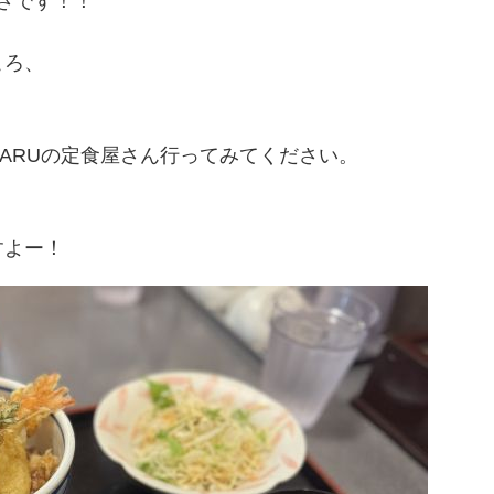
安さです！！
ころ、
ARUの定食屋さん行ってみてください。
すよー！