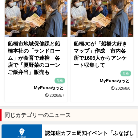
船橋市地域保健課と船
船橋JCが「船橋大好き
橋本社の「ランドロー
マップ」作成 市内各
ム」が食育で連携 各
所で1605人からアンケ
店で「夏野菜のコーン
ート収集して
ご飯弁当」販売も
船橋
MyFunaねっと
船橋
MyFunaねっと
2026/8/6
2026/8/7
同じカテゴリーのニュース
認知症カフェ周知イベント「ふなばし