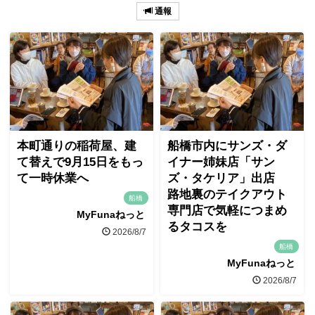
通報
本町通りの稲荷屋、建
船橋市内にサンズ・ダ
て替えで9月15日をもっ
イナー姉妹店「サン
て一時休業へ
ズ・タケリア」出店
路地裏のテイクアウト
船橋
専門店で気軽につまめ
MyFunaねっと
るタコスを
2026/8/7
船橋
MyFunaねっと
2026/8/7