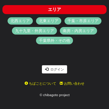
エリア
北西エリア
北東エリア
千葉・市原エリア
九十九里・外房エリア
南房・内房エリア
千葉県外・その他
ログイン
ちばごとについて
お問い合わせ
© chibagoto project