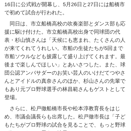
16日に公式戦が開幕し、5月26日と27日には船橋市
で初めて試合が行われた。
同日は、市立船橋高校の吹奏楽部とダンス部も応
援に駆け付けた。市立船橋高校出身で同球団の代
表・杉山慎さんは「天候にも恵まれ、たくさんの人
が来てくれてうれしい。市船の生徒たちが5回まで
市船ソウルなども披露して盛り上げてくれます。最
後まで楽しんでほしい」とあいさつした。また、球
団公認アンバサダーのお笑い芸人のいけだてつやさ
んとアイドルの真奈さんのほか、杉山さんの先輩で
もあり元プロ野球選手の林昌範さんもゲストとして
登場。
さらに、松戸徹船橋市長や松本淳教育長をはじ
め、市議会議長らも出席した。松戸徹市長は「子ど
もたちがプロ野球の試合を見ることで、もっと野球