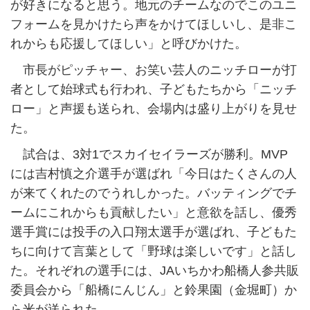
が好きになると思う。地元のチームなのでこのユニ
フォームを見かけたら声をかけてほしいし、是非こ
れからも応援してほしい」と呼びかけた。
市長がピッチャー、お笑い芸人のニッチローが打
者として始球式も行われ、子どもたちから「ニッチ
ロー」と声援も送られ、会場内は盛り上がりを見せ
た。
試合は、3対1でスカイセイラーズが勝利。MVP
には吉村慎之介選手が選ばれ「今日はたくさんの人
が来てくれたのでうれしかった。バッティングでチ
ームにこれからも貢献したい」と意欲を話し、優秀
選手賞には投手の入口翔太選手が選ばれ、子どもた
ちに向けて言葉として「野球は楽しいです」と話し
た。それぞれの選手には、JAいちかわ船橋人参共販
委員会から「船橋にんじん」と鈴果園（金堀町）か
ら米が送られた。