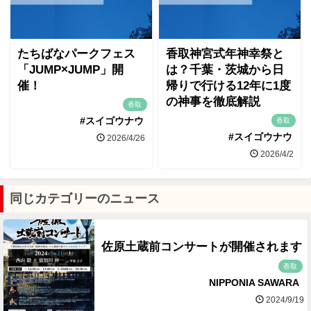
たちばなパークフェス
香取神宮式年神幸祭と
「JUMP×JUMP」開
は？千葉・茨城から日
催！
帰りで行ける12年に1度
の神事を徹底解説
香取
#スイゴウナウ
香取
#スイゴウナウ
2026/4/26
2026/4/2
同じカテゴリーのニュース
佐原土蔵前コンサートが開催されます
香取
NIPPONIA SAWARA
2024/9/19