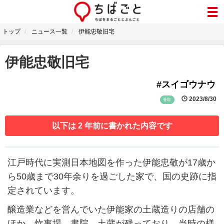
トップ
ニュース一覧
伊能忠敬旧宅
伊能忠敬旧宅
#スイゴウナウ
2023/8/30
香取
以下は 2 年前に書かれた内容です
江戸時代に実測日本地図を作った伊能忠敬が17歳か
ら50歳まで30年余りを過ごした家で、国の史跡に指
定されています。
醸造業などを営んでいた伊能家の土蔵造りの店舗の
ほか、炊事場、書院、土蔵が残っており、当時の様