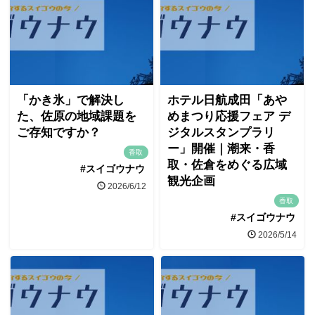
「かき氷」で解決し
ホテル日航成田「あや
た、佐原の地域課題を
めまつり応援フェア デ
ご存知ですか？
ジタルスタンプラリ
ー」開催｜潮来・香
香取
取・佐倉をめぐる広域
#スイゴウナウ
観光企画
2026/6/12
香取
#スイゴウナウ
2026/5/14