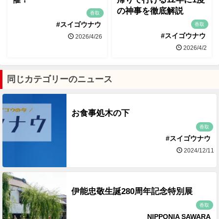
の神事を徹底解説
香取
#スイゴウナウ
香取
#スイゴウナウ
2026/4/26
2026/4/2
同じカテゴリーのニュース
お食事処木の下
香取
#スイゴウナウ
2024/12/11
伊能忠敬生誕280周年記念特別展
香取
NIPPONIA SAWARA