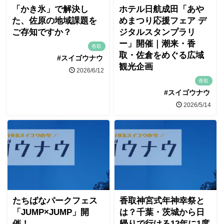
「かき氷」で解決し
ホテル日航成田「あや
た、佐原の地域課題を
めまつり応援フェア デ
ご存知ですか？
ジタルスタンプラリ
ー」開催｜潮来・香
香取
取・佐倉をめぐる広域
#スイゴウナウ
観光企画
2026/6/12
香取
#スイゴウナウ
2026/5/14
たちばなパークフェス
香取神宮式年神幸祭と
「JUMP×JUMP」開
は？千葉・茨城から日
催！
帰りで行ける12年に1度