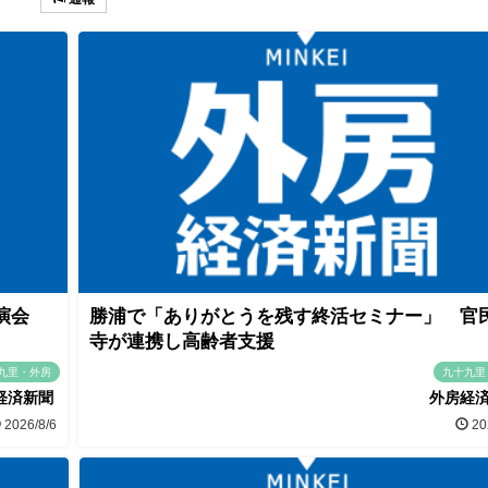
講演会
勝浦で「ありがとうを残す終活セミナー」 官
寺が連携し高齢者支援
九里・外房
九十九里
経済新聞
外房経
2026/8/6
20