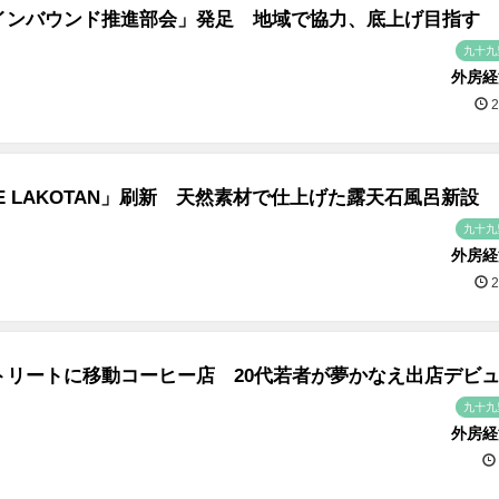
インバウンド推進部会」発足 地域で協力、底上げ目指す
九十九
外房経
2
E LAKOTAN」刷新 天然素材で仕上げた露天石風呂新設
九十九
外房経
2
トリートに移動コーヒー店 20代若者が夢かなえ出店デビ
九十九
外房経