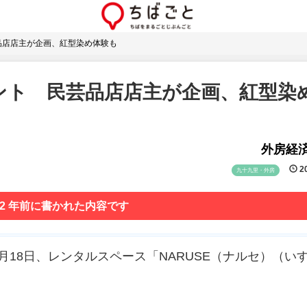
品店店主が企画、紅型染め体験も
ント 民芸品店店主が企画、紅型染
外房経
20
九十九里・外房
 2 年前に書かれた内容です
18日、レンタルスペース「NARUSE（ナルセ）（い