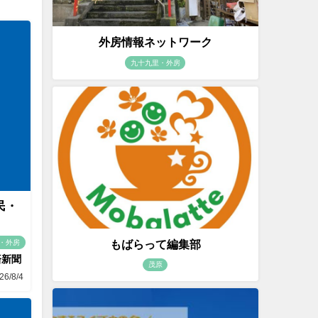
外房情報ネットワーク
九十九里・外房
民・
もばらって編集部
・外房
済新聞
茂原
26/8/4