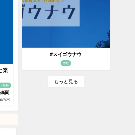
#スイゴウナウ
香取
と楽
もっと見る
・外房
済新聞
6/7/29