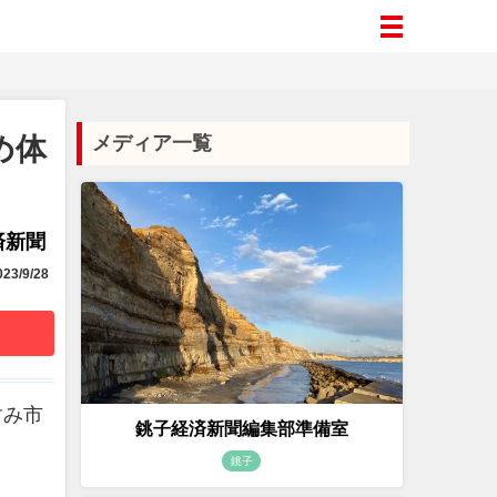
め体
メディア一覧
済新聞
23/9/28
すみ市
銚子経済新聞編集部準備室
銚子