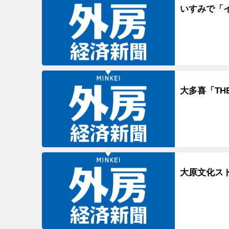
いすみで「
大多喜「TH
大原文化ス