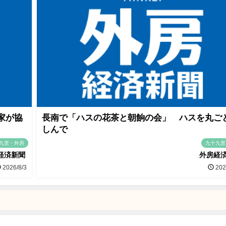
家が協
長南で「ハスの花茶と朝餉の会」 ハスを丸ご
しんで
九里・外房
九十九里
経済新聞
外房経
2026/8/3
202