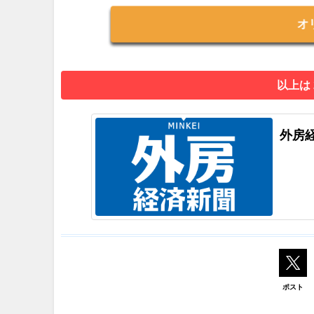
オ
以上は
外房
ポスト