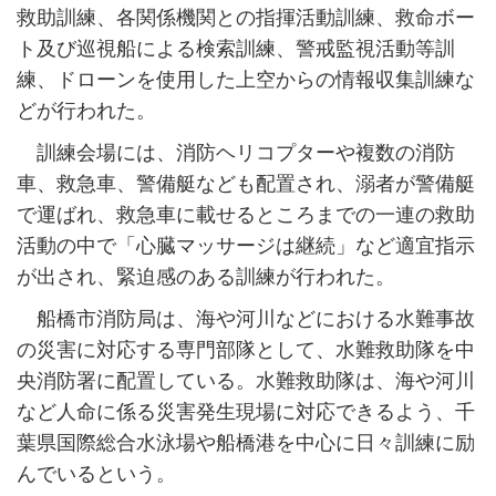
救助訓練、各関係機関との指揮活動訓練、救命ボー
ト及び巡視船による検索訓練、警戒監視活動等訓
練、ドローンを使用した上空からの情報収集訓練な
どが行われた。
訓練会場には、消防ヘリコプターや複数の消防
車、救急車、警備艇なども配置され、溺者が警備艇
で運ばれ、救急車に載せるところまでの一連の救助
活動の中で「心臓マッサージは継続」など適宜指示
が出され、緊迫感のある訓練が行われた。
船橋市消防局は、海や河川などにおける水難事故
の災害に対応する専門部隊として、水難救助隊を中
央消防署に配置している。水難救助隊は、海や河川
など人命に係る災害発生現場に対応できるよう、千
葉県国際総合水泳場や船橋港を中心に日々訓練に励
んでいるという。