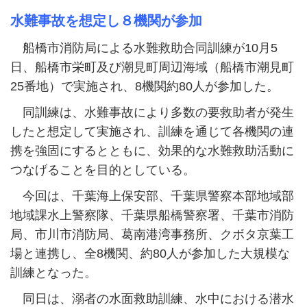
水難事故を想定し８機関が参加
船橋市消防局による水難救助合同訓練が10月5
日、船橋市栄町及び潮見町周辺海域（船橋市潮見町
25番地）で実施され、8機関約80人が参加した。
同訓練は、水難事故により多数の要救助者が発生
したと想定して実施され、訓練を通じて各機関の連
携を強固にするとともに、効果的な水難救助活動に
つなげることを目的としている。
今回は、千葉海上保安部、千葉県警察本部地域部
地域課水上警察隊、千葉県船橋警察署、千葉市消防
局、市川市消防局、葛南港湾事務所、クボタ京葉工
場と連携し、全8機関、約80人が参加した大規模な
訓練となった。
同日は、溺者の水面救助訓練、水中における潜水