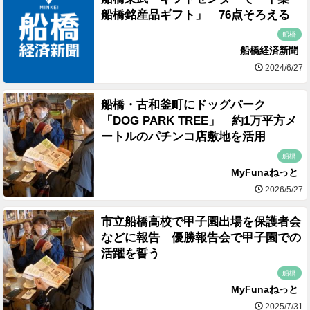
船橋銘産品ギフト」 76点そろえる
船橋
船橋経済新聞
2024/6/27
船橋・古和釜町にドッグパーク
「DOG PARK TREE」 約1万平方メ
ートルのパチンコ店敷地を活用
船橋
MyFunaねっと
2026/5/27
市立船橋高校で甲子園出場を保護者会
などに報告 優勝報告会で甲子園での
活躍を誓う
船橋
MyFunaねっと
2025/7/31