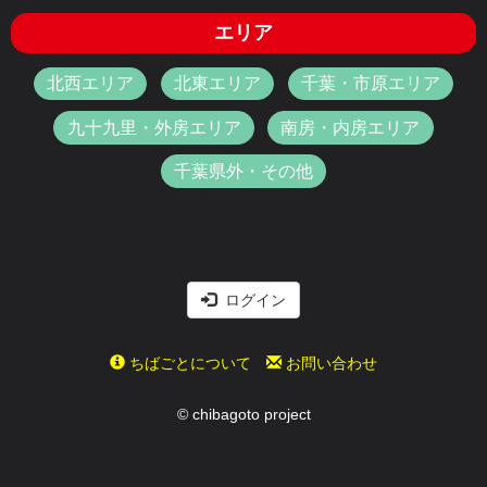
エリア
北西エリア
北東エリア
千葉・市原エリア
九十九里・外房エリア
南房・内房エリア
千葉県外・その他
ログイン
ちばごとについて
お問い合わせ
© chibagoto project