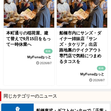
本町通りの稲荷屋、建
船橋市内にサンズ・ダ
て替えで9月15日をもっ
イナー姉妹店「サン
て一時休業へ
ズ・タケリア」出店
路地裏のテイクアウト
船橋
専門店で気軽につまめ
MyFunaねっと
るタコスを
2026/8/7
船橋
MyFunaねっと
2026/8/7
同じカテゴリーのニュース
船橋東武・ギフトセンターで「千葉・