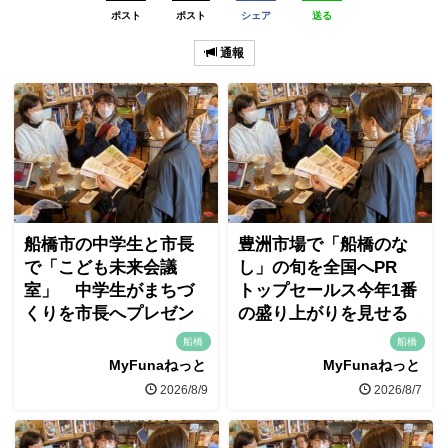
ポスト
ポスト
シェア
送る
通報
船橋市の中学生と市長
豊洲市場で「船橋のな
で「こども未来会議
し」の旬を全国へPR
室」 中学生がまちづ
トップセールス今年1番
くりを市長へプレゼン
の盛り上がりを見せる
船橋
船橋
MyFunaねっと
MyFunaねっと
2026/8/9
2026/8/7