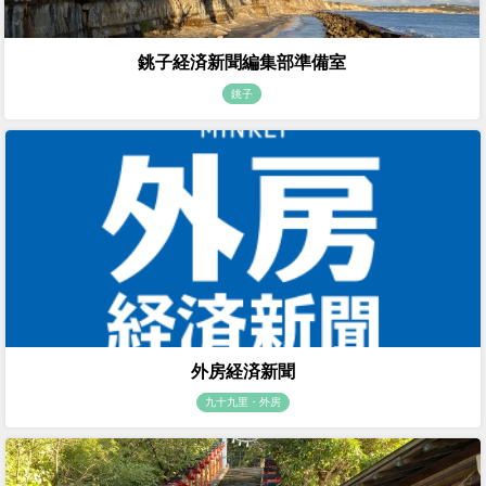
銚子経済新聞編集部準備室
銚子
外房経済新聞
九十九里・外房