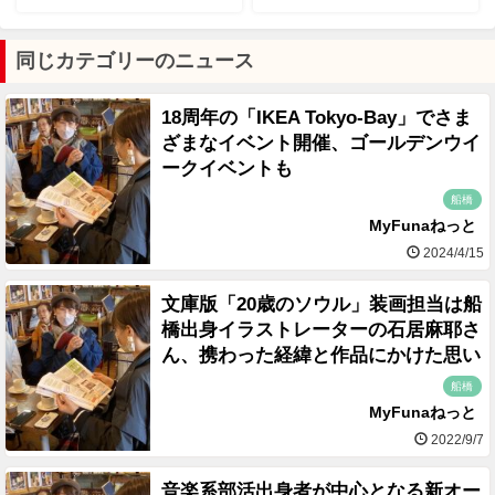
同じカテゴリーのニュース
18周年の「IKEA Tokyo-Bay」でさま
ざまなイベント開催、ゴールデンウイ
ークイベントも
船橋
MyFunaねっと
2024/4/15
文庫版「20歳のソウル」装画担当は船
橋出身イラストレーターの石居麻耶さ
ん、携わった経緯と作品にかけた思い
船橋
MyFunaねっと
2022/9/7
音楽系部活出身者が中心となる新オー