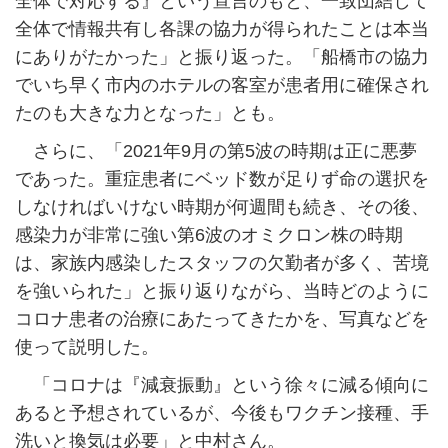
全体で対応する』という宣言のもと、一致団結して
全体で情報共有し各課の協力が得られたことは本当
にありがたかった」と振り返った。「船橋市の協力
でいち早く市内のホテルの客室が患者用に確保され
たのも大きな力となった」とも。
さらに、「2021年9月の第5波の時期は正に悪夢
であった。重症患者にベッド数が足りず命の選択を
しなければいけない時期が何週間も続き、その後、
感染力が非常に強い第6波のオミクロン株の時期
は、家族内感染したスタッフの欠勤者が多く、苦境
を強いられた」と振り返りながら、当時どのように
コロナ患者の治療にあたってきたかを、写真などを
使って説明した。
「コロナは『減衰振動』という徐々に減る傾向に
あると予想されているが、今後もワクチン接種、手
洗いと換気は必要」と中村さん。