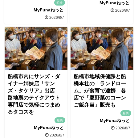
MyFunaねっと
船橋
MyFunaねっと
2026/8/7
2026/8/7
船橋市内にサンズ・ダ
船橋市地域保健課と船
イナー姉妹店「サン
橋本社の「ランドロー
ズ・タケリア」出店
ム」が食育で連携 各
路地裏のテイクアウト
店で「夏野菜のコーン
専門店で気軽につまめ
ご飯弁当」販売も
るタコスを
船橋
MyFunaねっと
船橋
MyFunaねっと
2026/8/7
2026/8/7