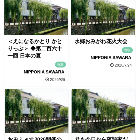
＜えになるかとり かと
水郷おみがわ花火大会
りっぷ＞ ◆第二百六十
香取
一回 日本の夏
NIPPONIA SAWARA
香取
2026/7/24
NIPPONIA SAWARA
2026/8/6
おみふぇす2026開催の
君も今日から落語家だ