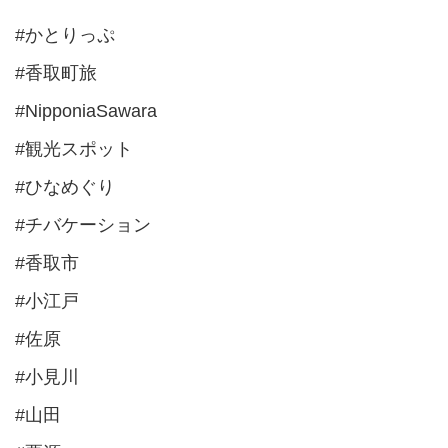
#かとりっぷ
#香取町旅
#NipponiaSawara
#観光スポット
#ひなめぐり
#チバケーション
#香取市
#小江戸
#佐原
#小見川
#山田