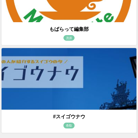
もばらって編集部
茂原
#スイゴウナウ
香取