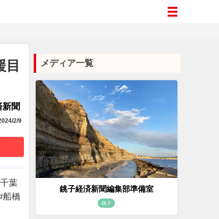
援目
メディア一覧
済新聞
024/2/9
、千葉
銚子経済新聞編集部準備室
#船橋
銚子