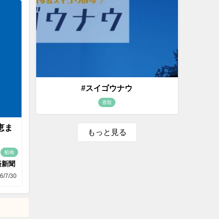
#スイゴウナウ
香取
恵ま
もっと見る
船橋
済新聞
6/7/30