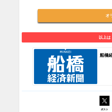
オ
以上は
船橋
ポスト