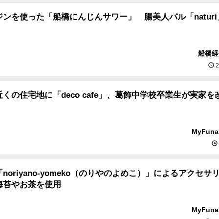
ンを使った「船橋にんじんサワー」 腸美人バル「natur
船橋経
2
くの住宅地に「deco cafe」、葛飾中学校卒業生が実家を
MyFun
noriyano-yomeko（のりやのよめこ）」によるアクセサ
海苔やお茶を使用
MyFun