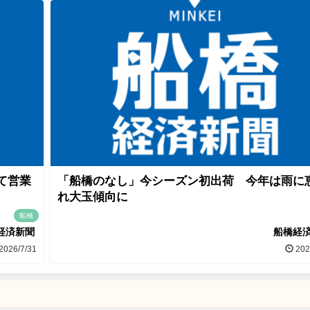
て営業
「船橋のなし」今シーズン初出荷 今年は雨に
れ大玉傾向に
船橋
経済新聞
船橋経
2026/7/31
202