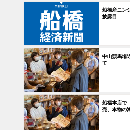
船橋産ニンジ
披露目
中山競馬場近
て
船福本店で「
売、本物の