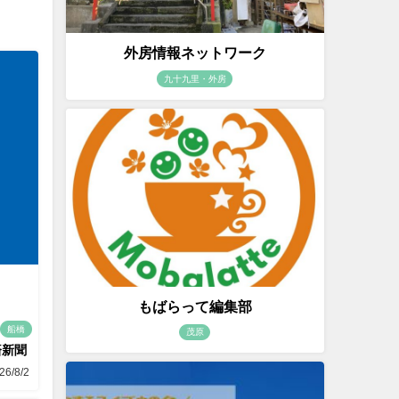
外房情報ネットワーク
九十九里・外房
もばらって編集部
船橋
茂原
済新聞
26/8/2