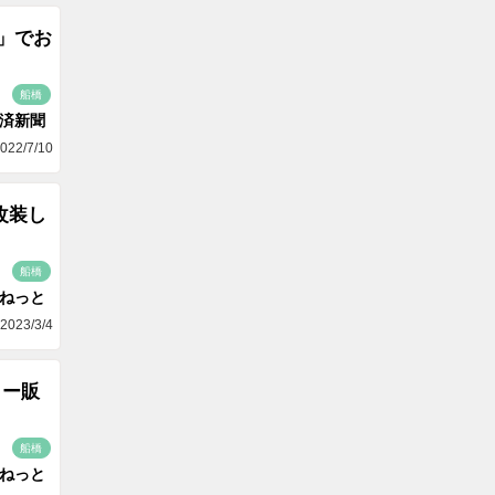
i」でお
船橋
済新聞
022/7/10
改装し
船橋
aねっと
2023/3/4
リー販
船橋
aねっと