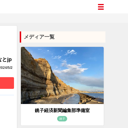
メディア一覧
とjp
024/5/2
銚子経済新聞編集部準備室
銚子