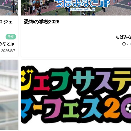
ロジェ
恐怖の学校2026
ちばみな
千葉
みなとjp
20
2026/8/7