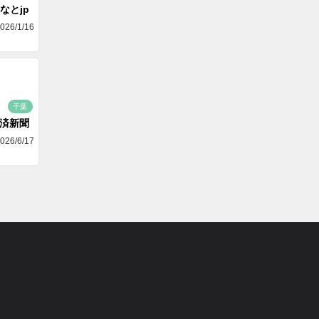
なとjp
026/1/16
千葉
済新聞
026/6/17