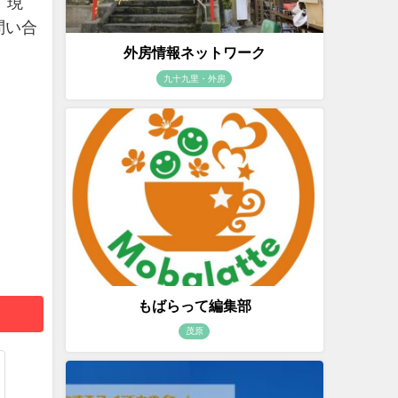
、現
問い合
外房情報ネットワーク
九十九里・外房
もばらって編集部
茂原