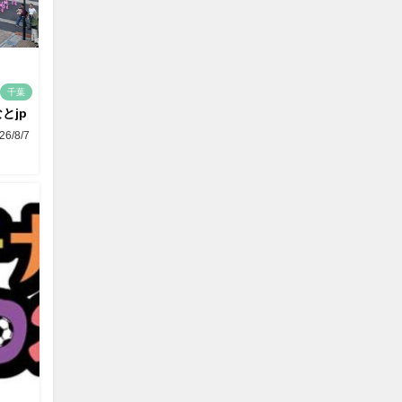
千葉
とjp
26/8/7