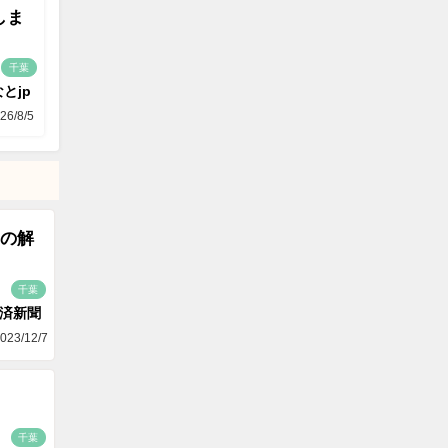
しま
千葉
とjp
26/8/5
の解
千葉
済新聞
023/12/7
千葉