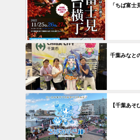
「ちば富士見
千葉みなと
【千葉あそ