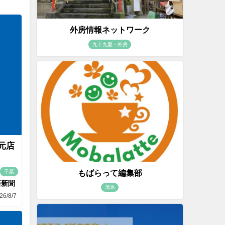
外房情報ネットワーク
九十九里・外房
地元店
もばらって編集部
千葉
済新聞
茂原
26/8/7