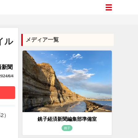
イル
メディア一覧
済新聞
024/6/4
2）
銚子経済新聞編集部準備室
銚子