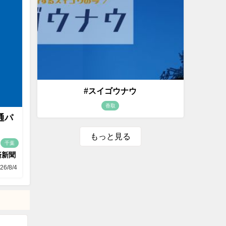
#スイゴウナウ
香取
通パ
もっと見る
千葉
済新聞
26/8/4