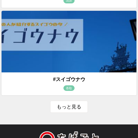
茂原
#スイゴウナウ
香取
もっと見る