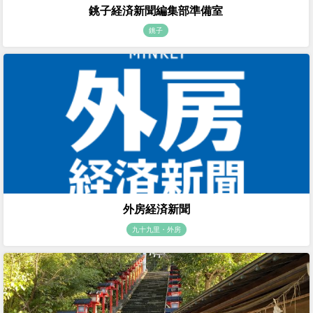
銚子経済新聞編集部準備室
銚子
外房経済新聞
九十九里・外房