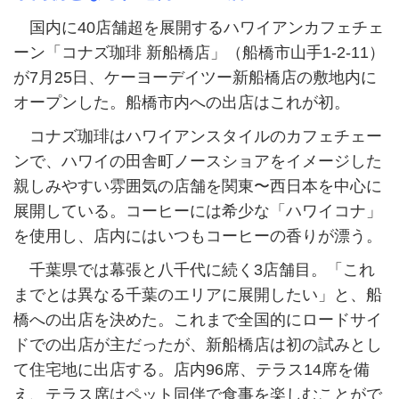
国内に40店舗超を展開するハワイアンカフェチェ
ーン「コナズ珈琲 新船橋店」（船橋市山手1-2-11）
が7月25日、ケーヨーデイツー新船橋店の敷地内に
オープンした。船橋市内への出店はこれが初。
コナズ珈琲はハワイアンスタイルのカフェチェー
ンで、ハワイの田舎町ノースショアをイメージした
親しみやすい雰囲気の店舗を関東〜西日本を中心に
展開している。コーヒーには希少な「ハワイコナ」
を使用し、店内にはいつもコーヒーの香りが漂う。
千葉県では幕張と八千代に続く3店舗目。「これ
までとは異なる千葉のエリアに展開したい」と、船
橋への出店を決めた。これまで全国的にロードサイ
ドでの出店が主だったが、新船橋店は初の試みとし
て住宅地に出店する。店内96席、テラス14席を備
え、テラス席はペット同伴で食事を楽しむことがで