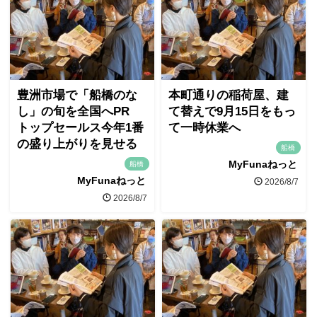
豊洲市場で「船橋のな
本町通りの稲荷屋、建
し」の旬を全国へPR
て替えで9月15日をもっ
トップセールス今年1番
て一時休業へ
の盛り上がりを見せる
船橋
MyFunaねっと
船橋
MyFunaねっと
2026/8/7
2026/8/7