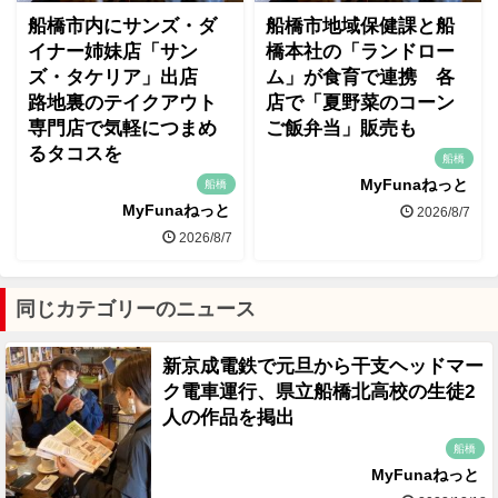
船橋市内にサンズ・ダ
船橋市地域保健課と船
イナー姉妹店「サン
橋本社の「ランドロー
ズ・タケリア」出店
ム」が食育で連携 各
路地裏のテイクアウト
店で「夏野菜のコーン
専門店で気軽につまめ
ご飯弁当」販売も
るタコスを
船橋
MyFunaねっと
船橋
MyFunaねっと
2026/8/7
2026/8/7
同じカテゴリーのニュース
新京成電鉄で元旦から干支ヘッドマー
ク電車運行、県立船橋北高校の生徒2
人の作品を掲出
船橋
MyFunaねっと