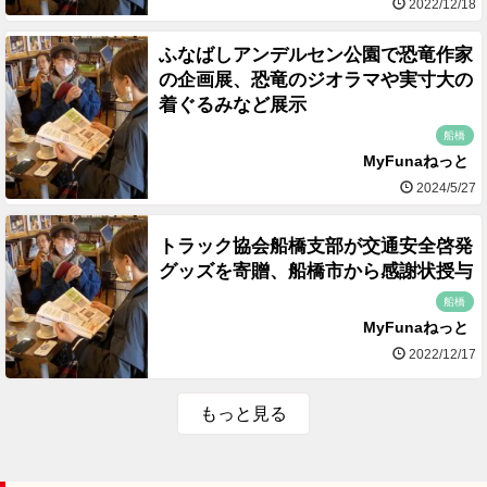
2022/12/18
ふなばしアンデルセン公園で恐竜作家
の企画展、恐竜のジオラマや実寸大の
着ぐるみなど展示
船橋
MyFunaねっと
2024/5/27
トラック協会船橋支部が交通安全啓発
グッズを寄贈、船橋市から感謝状授与
船橋
MyFunaねっと
2022/12/17
もっと見る