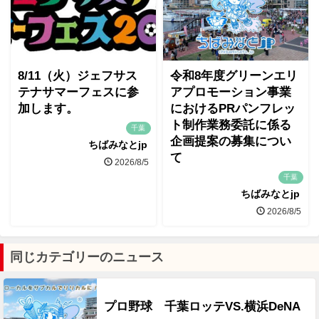
8/11（火）ジェフサス
令和8年度グリーンエリ
テナサマーフェスに参
アプロモーション事業
加します。
におけるPRパンフレッ
ト制作業務委託に係る
千葉
企画提案の募集につい
ちばみなとjp
て
2026/8/5
千葉
ちばみなとjp
2026/8/5
同じカテゴリーのニュース
プロ野球 千葉ロッテVS.横浜DeNA