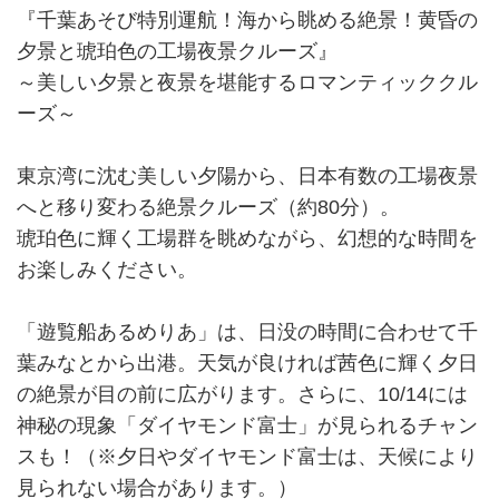
『千葉あそび特別運航！海から眺める絶景！黄昏の
夕景と琥珀色の工場夜景クルーズ』
～美しい夕景と夜景を堪能するロマンティッククル
ーズ～
東京湾に沈む美しい夕陽から、日本有数の工場夜景
へと移り変わる絶景クルーズ（約80分）。
琥珀色に輝く工場群を眺めながら、幻想的な時間を
お楽しみください。
「遊覧船あるめりあ」は、日没の時間に合わせて千
葉みなとから出港。天気が良ければ茜色に輝く夕日
の絶景が目の前に広がります。さらに、10/14には
神秘の現象「ダイヤモンド富士」が見られるチャン
スも！（※夕日やダイヤモンド富士は、天候により
見られない場合があります。）