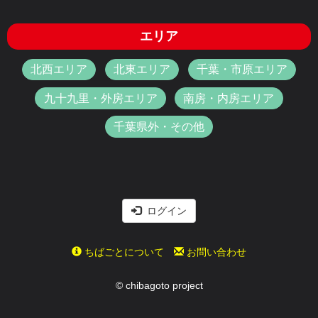
エリア
北西エリア
北東エリア
千葉・市原エリア
九十九里・外房エリア
南房・内房エリア
千葉県外・その他
ログイン
ちばごとについて
お問い合わせ
© chibagoto project