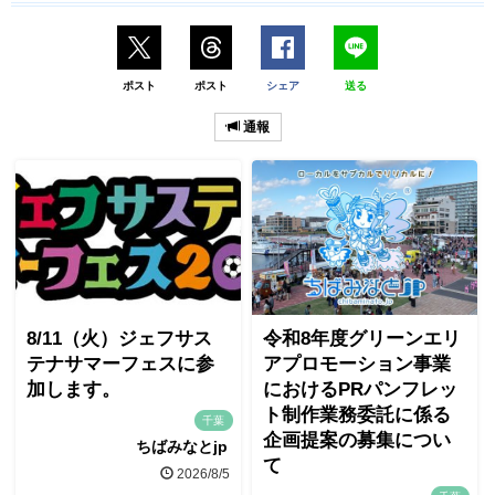
ポスト
ポスト
シェア
送る
通報
8/11（火）ジェフサス
令和8年度グリーンエリ
テナサマーフェスに参
アプロモーション事業
加します。
におけるPRパンフレッ
ト制作業務委託に係る
千葉
企画提案の募集につい
ちばみなとjp
て
2026/8/5