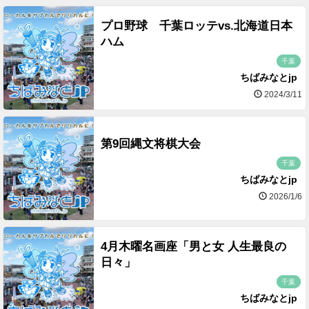
プロ野球 千葉ロッテvs.北海道日本
ハム
千葉
ちばみなとjp
2024/3/11
第9回縄文将棋大会
千葉
ちばみなとjp
2026/1/6
4月木曜名画座「男と女 人生最良の
日々」
千葉
ちばみなとjp