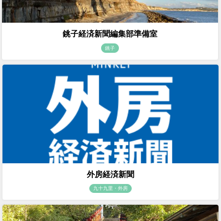
銚子経済新聞編集部準備室
銚子
外房経済新聞
九十九里・外房