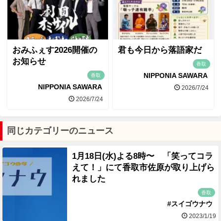
おみふぇす2026開催の
君も今日から落語家だ
お知らせ
香取
NIPPONIA SAWARA
香取
NIPPONIA SAWARA
2026/7/24
2026/7/24
同じカテゴリーのニュース
1月18日(水)よる8時〜 「笑ってコラ
えて！」にて香取市佐原が取り上げら
れました
香取
#スイゴウナウ
2023/1/19