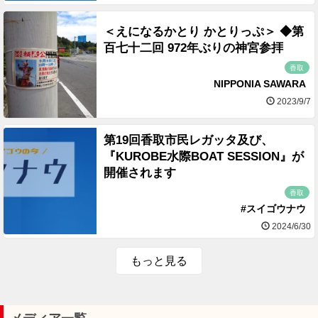
＜えになるかとり かとりっぷ＞ ◆第
百七十二回 972年ぶりの神宮参拝
香取
NIPPONIA SAWARA
2023/9/7
第19回香取市民レガッタ及び、
『KUROBE水際BOAT SESSION』が
開催されます
香取
#スイゴウナウ
2024/6/30
もっと見る