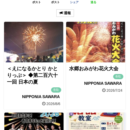
ポスト
ポスト
シェア
送る
通報
＜えになるかとり かと
水郷おみがわ花火大会
りっぷ＞ ◆第二百六十
香取
一回 日本の夏
NIPPONIA SAWARA
香取
2026/7/24
NIPPONIA SAWARA
2026/8/6