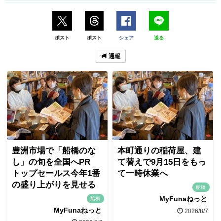
ポスト
ポスト
シェア
送る
通報
豊洲市場で「船橋のな
本町通りの稲荷屋、建
し」の旬を全国へPR
て替えで9月15日をもっ
トップセールス今年1番
て一時休業へ
の盛り上がりを見せる
船橋
MyFunaねっと
船橋
MyFunaねっと
2026/8/7