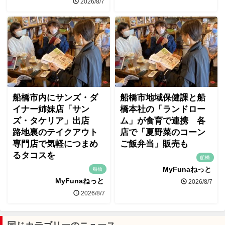
2026/8/7
船橋市内にサンズ・ダ
船橋市地域保健課と船
イナー姉妹店「サン
橋本社の「ランドロー
ズ・タケリア」出店
ム」が食育で連携 各
路地裏のテイクアウト
店で「夏野菜のコーン
専門店で気軽につまめ
ご飯弁当」販売も
るタコスを
船橋
MyFunaねっと
船橋
MyFunaねっと
2026/8/7
2026/8/7