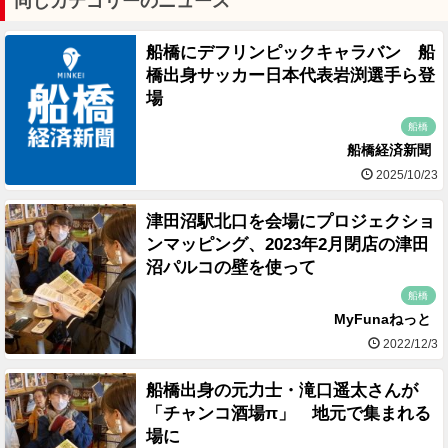
同じカテゴリーのニュース
船橋にデフリンピックキャラバン 船
橋出身サッカー日本代表岩渕選手ら登
場
船橋
船橋経済新聞
2025/10/23
津田沼駅北口を会場にプロジェクショ
ンマッピング、2023年2月閉店の津田
沼パルコの壁を使って
船橋
MyFunaねっと
2022/12/3
船橋出身の元力士・滝口遥太さんが
「チャンコ酒場π」 地元で集まれる
場に