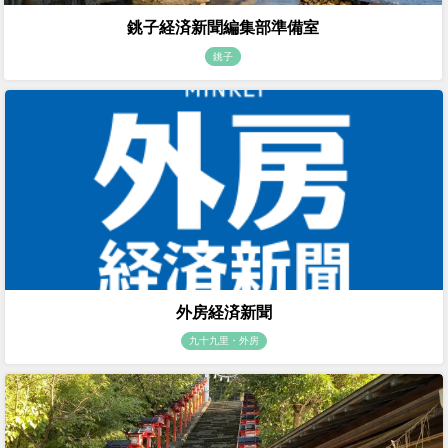
銚子経済新聞編集部準備室
銚子
外房経済新聞
九十九里・外房