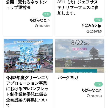
公開！売れるネットシ
8/11（火）ジェフサス
ョップ運営法
テナサマーフェスに参
加します。
千葉
ちばみなとjp
千葉
ちばみなとjp
2026/8/6
2026/8/5
令和8年度グリーンエリ
パークヨガ
アプロモーション事業
千葉
におけるPRパンフレッ
ちばみなとjp
ト制作業務委託に係る
2026/8/4
企画提案の募集につい
て