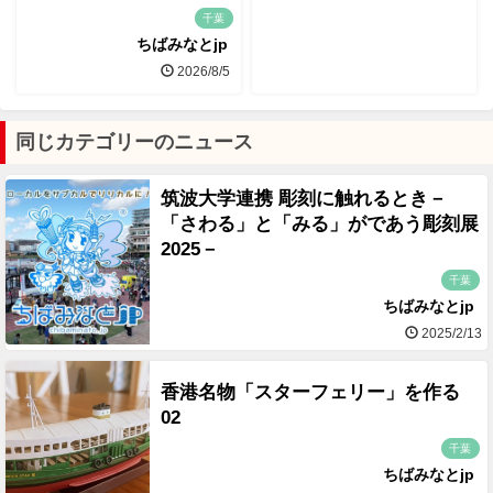
千葉
ちばみなとjp
2026/8/5
同じカテゴリーのニュース
筑波大学連携 彫刻に触れるとき－
「さわる」と「みる」がであう彫刻展
2025－
千葉
ちばみなとjp
2025/2/13
香港名物「スターフェリー」を作る
02
千葉
ちばみなとjp