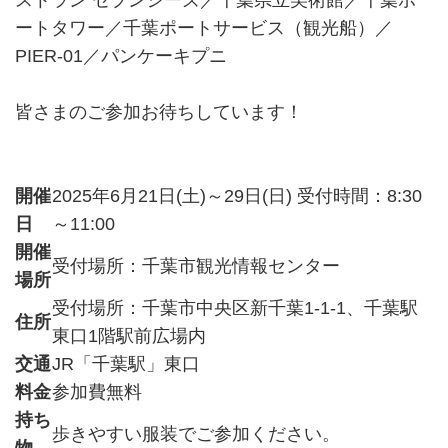
ストラン セブンシーズ／千葉県立美術館／千葉ポ
ートタワー／千葉ポートサービス（観光船）／
PIER-01／パンケーキプニ
皆さまのご参加お待ちしています！
開催
2025年6月21日(土)～29日(日) 受付時間：8:30
日
～11:00
開催
受付場所：千葉市観光情報センター
場所
受付場所：千葉市中央区新千葉1‐1‐1、千葉駅
住所
東口1階駅前広場内
交通
JR「千葉駅」東口
料金
参加費無料
持ち
歩きやすい服装でご参加ください。