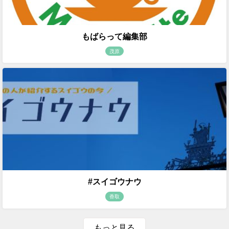
もばらって編集部
茂原
#スイゴウナウ
香取
もっと見る