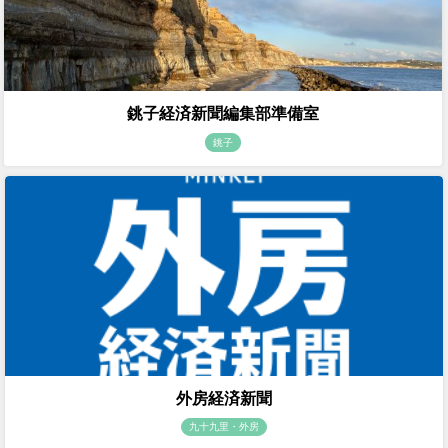
銚子経済新聞編集部準備室
銚子
外房経済新聞
九十九里・外房