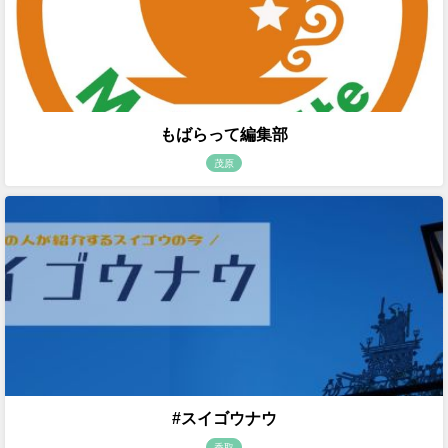
もばらって編集部
茂原
#スイゴウナウ
香取