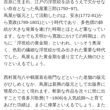
吉原に生まれ、江戸の浮世絵を語るうえで欠かせな
い存在となった蔦屋重三郎(1750−97)。
蔦屋が版元として活動したのは、安永(1772-81)か
ら寛政(1789-1801)という時代であり、多色摺の錦
絵が大きな発展を遂げた時期とほとんど重なってい
ます。なかでも天明から寛政にかけての時期は、の
ちに「浮世絵の黄金期」といわれ、いっそう奥深
く、色彩の繊細な浮世絵が生み出された重要な時代
でした。蔦屋もまた黄金期を盛り立てた人物のひと
りといえるでしょう。
西村屋与八や鶴屋喜右衛門などといった老舗の版元
がひしめくなか、蔦屋は新興の版元として出版界に
彗星のごとく現れます。斬新な作品を次々に世に出
すことで喜多川歌麿(？−1806)を人気絵師へと育て
あげた功績は、まさに偉業といえるでしょう。また