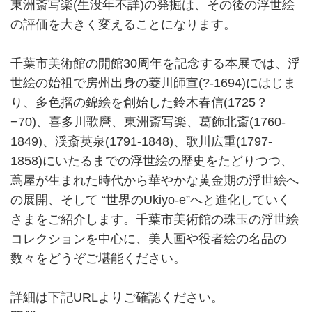
東洲斎写楽(生没年不詳)の発掘は、その後の浮世絵
の評価を大きく変えることになります。
千葉市美術館の開館30周年を記念する本展では、浮
世絵の始祖で房州出身の菱川師宣(?-1694)にはじま
り、多色摺の錦絵を創始した鈴木春信(1725？
−70)、喜多川歌麿、東洲斎写楽、葛飾北斎(1760-
1849)、渓斎英泉(1791-1848)、歌川広重(1797-
1858)にいたるまでの浮世絵の歴史をたどりつつ、
蔦屋が生まれた時代から華やかな黄金期の浮世絵へ
の展開、そして “世界のUkiyo-e”へと進化していく
さまをご紹介します。千葉市美術館の珠玉の浮世絵
コレクションを中心に、美人画や役者絵の名品の
数々をどうぞご堪能ください。
詳細は下記URLよりご確認ください。