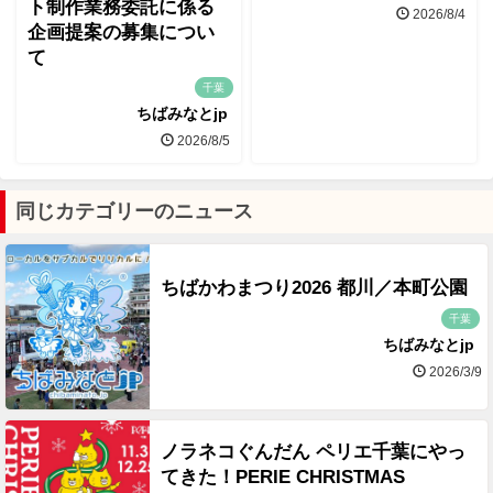
ト制作業務委託に係る
2026/8/4
企画提案の募集につい
て
千葉
ちばみなとjp
2026/8/5
同じカテゴリーのニュース
ちばかわまつり2026 都川／本町公園
千葉
ちばみなとjp
2026/3/9
ノラネコぐんだん ペリエ千葉にやっ
てきた！PERIE CHRISTMAS