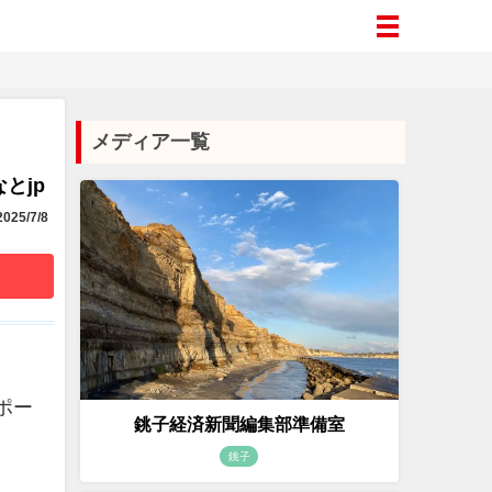
メディア一覧
とjp
025/7/8
ポー
銚子経済新聞編集部準備室
銚子