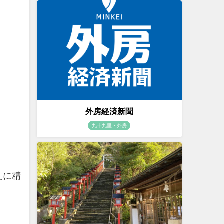
外房経済新聞
九十九里・外房
えに精