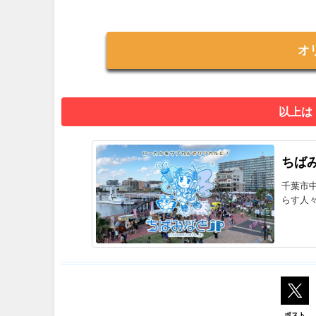
オ
以上は
ちばみ
千葉市
らす人
ポスト