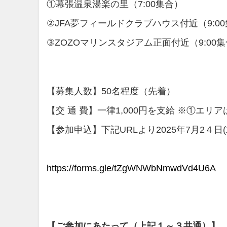
①幕張温泉湯楽の里（7:00集合）
②JFA夢フィールドクラブハウス付近（9:0
③ZOZOマリンスタジアム正面付近（9:0
【募集人数】50名程度（先着）
【交 通 費】一律1,000円を支給 ※①エリ
【参加申込】下記URLより2025年7月2４
https://forms.gle/tZgWNWbNmwdVd4U6A
【ご参加にあたって（上記１～３共通）】