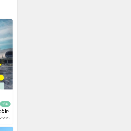
千葉
とjp
26/8/8