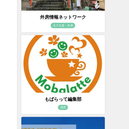
外房情報ネットワーク
九十九里・外房
もばらって編集部
茂原