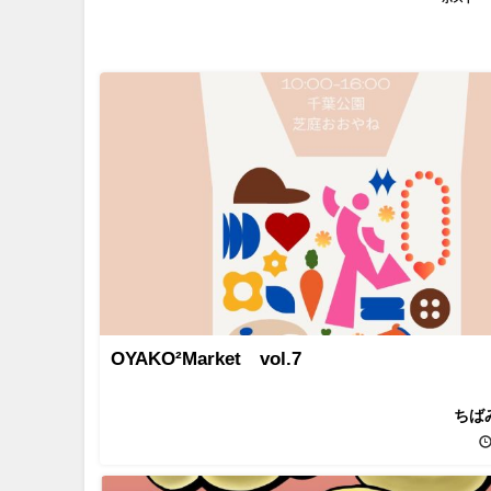
OYAKO²Market vol.7
ちば