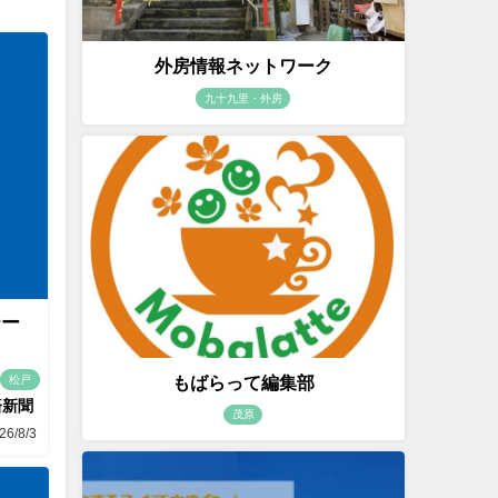
外房情報ネットワーク
九十九里・外房
テー
もばらって編集部
松戸
済新聞
茂原
26/8/3