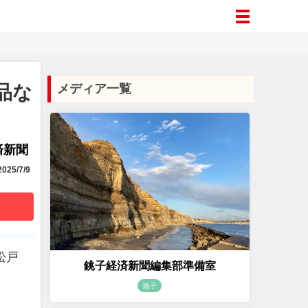
品な
メディア一覧
済新聞
025/7/9
松戸
銚子経済新聞編集部準備室
銚子