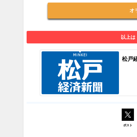
オ
以上は
松戸
ポスト