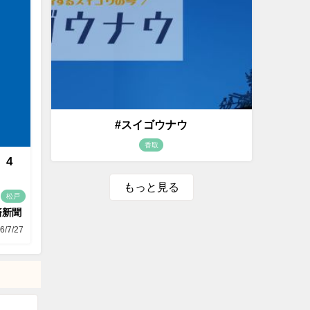
#スイゴウナウ
香取
 4
もっと見る
松戸
済新聞
6/7/27