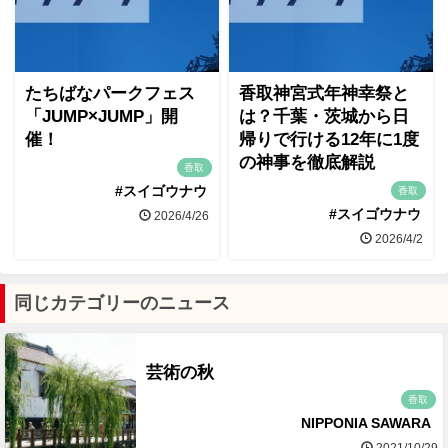
たちばなパークフェス
香取神宮式年神幸祭と
「JUMP×JUMP」開
は？千葉・茨城から日
催！
帰りで行ける12年に1度
の神事を徹底解説
香取
#スイゴウナウ
香取
#スイゴウナウ
2026/4/26
2026/4/2
同じカテゴリーのニュース
芸術の秋
香取
NIPPONIA SAWARA