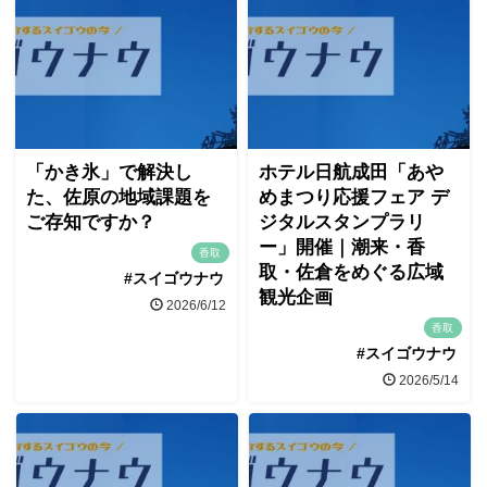
「かき氷」で解決し
ホテル日航成田「あや
た、佐原の地域課題を
めまつり応援フェア デ
ご存知ですか？
ジタルスタンプラリ
ー」開催｜潮来・香
香取
取・佐倉をめぐる広域
#スイゴウナウ
観光企画
2026/6/12
香取
#スイゴウナウ
2026/5/14