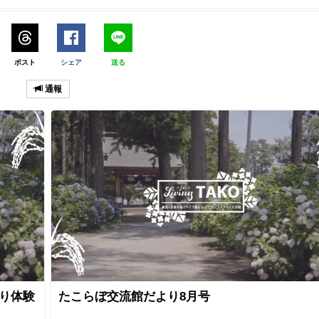
ポスト
シェア
送る
通報
り体験
たこらぼ交流館だより8月号