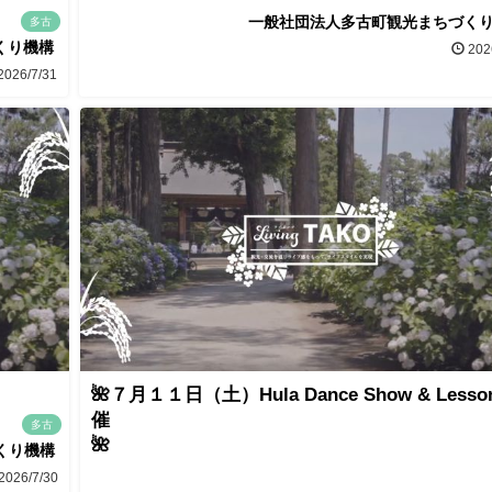
一般社団法人多古町観光まちづく
多古
くり機構
202
2026/7/31
🌺７月１１日（土）Hula Dance Show & Lesso
催
多古

くり機構
2026/7/30