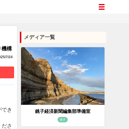
メディア一覧
り機構
25/7/24
ができ
銚子経済新聞編集部準備室
銚子
くださ