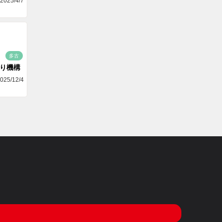
2025/4/7
多古
り機構
025/12/4