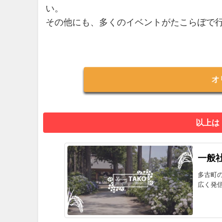
い。
その他にも、多くのイベントがたこらぼで
オ
以上は
一般
多古町
広く発信