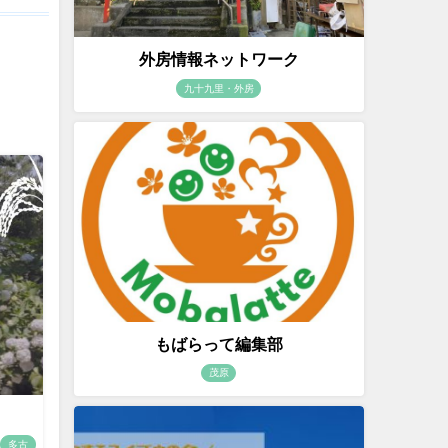
外房情報ネットワーク
九十九里・外房
もばらって編集部
茂原
多古