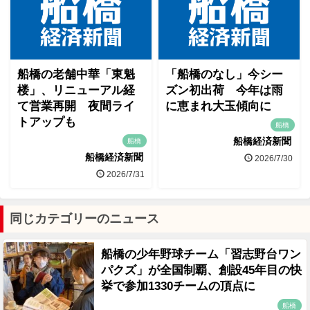
船橋の老舗中華「東魁
「船橋のなし」今シー
楼」、リニューアル経
ズン初出荷 今年は雨
て営業再開 夜間ライ
に恵まれ大玉傾向に
トアップも
船橋
船橋経済新聞
船橋
船橋経済新聞
2026/7/30
2026/7/31
同じカテゴリーのニュース
船橋の少年野球チーム「習志野台ワン
パクズ」が全国制覇、創設45年目の快
挙で参加1330チームの頂点に
船橋