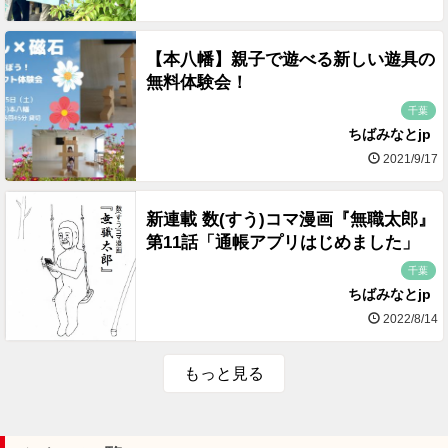
【本八幡】親子で遊べる新しい遊具の
無料体験会！
千葉
ちばみなとjp
2021/9/17
新連載 数(すう)コマ漫画『無職太郎』
第11話「通帳アプリはじめました」
千葉
ちばみなとjp
2022/8/14
もっと見る