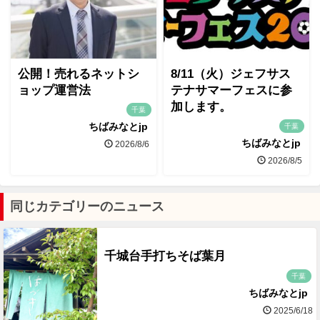
公開！売れるネットシ
8/11（火）ジェフサス
ョップ運営法
テナサマーフェスに参
加します。
千葉
ちばみなとjp
千葉
ちばみなとjp
2026/8/6
2026/8/5
同じカテゴリーのニュース
千城台手打ちそば葉月
千葉
ちばみなとjp
2025/6/18