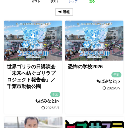
ポスト
ポスト
シェア
送る
通報
世界ゴリラの日講演会
恐怖の学校2026
「未来へ紡ぐゴリラプ
千葉
ロジェクト報告会」／
ちばみなとjp
千葉市動物公園
2026/8/7
千葉
ちばみなとjp
2026/8/7