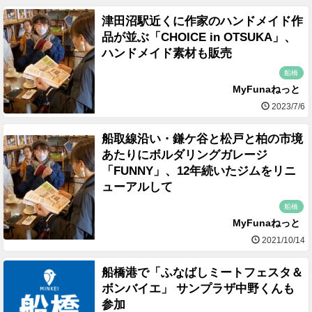
津田沼駅近くに作家のハンドメイド作
品が並ぶ「CHOICE in OTSUKA」、
ハンドメイド素材も販売
船橋
MyFunaねっと
2023/7/6
船取線沿い・鎌ケ谷と松戸と柏の市境
あたりにボルダリングガレージ
「FUNNY」、12年続いたジムをリニ
ューアルして
船橋
MyFunaねっと
2021/10/14
船橋港で「ふなばしミートフェスタ＆
ボンバイエ」 サンプラザ中野くんも
参加