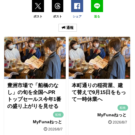
ポスト
ポスト
シェア
送る
通報
豊洲市場で「船橋のな
本町通りの稲荷屋、建
し」の旬を全国へPR
て替えで9月15日をもっ
トップセールス今年1番
て一時休業へ
の盛り上がりを見せる
船橋
MyFunaねっと
船橋
MyFunaねっと
2026/8/7
2026/8/7