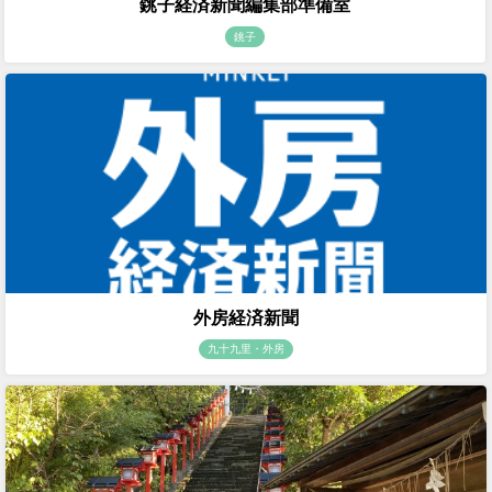
銚子経済新聞編集部準備室
銚子
外房経済新聞
九十九里・外房