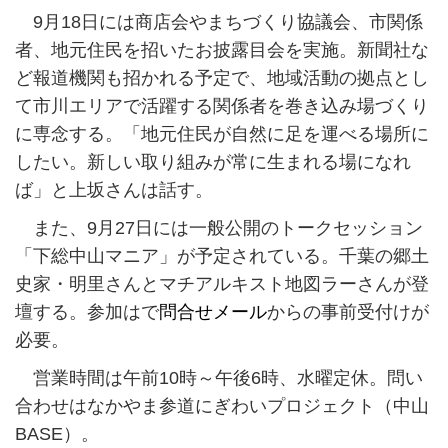
9月18日には商店会やまちづくり協議会、市関係
者、地元住民を招いたお披露目会を実施。新聞社な
ど報道機関も招かれる予定で、地域活動の拠点とし
て市川エリアで活躍する関係者を巻き込み場づくり
に専念する。「地元住民が自然に足を運べる場所に
したい。新しい取り組みが常に生まれる場になれ
ば」と上坂さんは話す。
また、9月27日には一般公開のトークセッション
「下総中山マニア」が予定されている。千葉の郷土
史家・明里さんとマチアルキスト地図ラーさんが登
壇する。参加はで
問合せメール
からの事前受付けが
必要。
営業時間は午前10時～午後6時、水曜定休。問い
合わせはなかやま参道にぎわいプロジェクト（中山
BASE）。