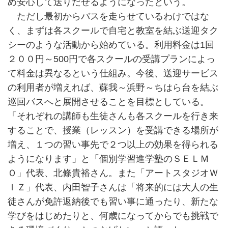
め安心して送りだせるようになったという。
ただし最初からバスを走らせているわけではな
く、まずは各スクールで自宅と教室を結ぶ送迎タク
シーのような活動から始めている。利用料金は1回
２００円～500円で各スクールの受講プランによっ
て料金は異なるという仕組み。今後、送迎サービス
の利用者が増えれば、蘇我～浜野～ちはら台を結ぶ
巡回バスへと展開させることを目標としている。
「それぞれの講師も生徒さんも各スクールを行き来
することで、授業（レッスン）を受講できる場所が
増え、１つの習い事先で２つ以上の効果を得られる
ようになります」と「個別学習進学塾のＳＥＬＭ
Ｏ」代表、北條貴裕さん。また「アートスタジオＷ
ＩＺ」代表、内田智子さんは「将来的には大人の生
徒さんが免許返納後でも習い事に通ったり、新たな
学びをはじめたりと、何歳になってからでも挑戦で