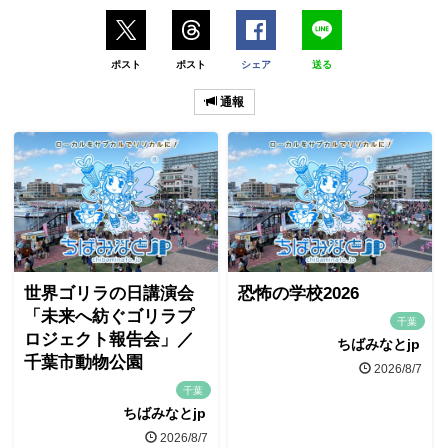
ポスト
ポスト
シェア
送る
通報
世界ゴリラの日講演会
恐怖の学校2026
「未来へ紡ぐゴリラプ
千葉
ロジェクト報告会」／
ちばみなとjp
千葉市動物公園
2026/8/7
千葉
ちばみなとjp
2026/8/7