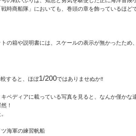
ー号の戦いぶりは、知恵と勇気を駆使した正に海洋冒険
「戦時商船隊」においても、巻頭の章を飾っているほど
ットの箱や説明書には、スケールの表示が無かったため
。
1/200
と比較すると、ほぼ
ではありませぬか‼
ィキペディアに載っている写真を見ると、なんか僅かな
愕然！
た。
イツ海軍の練習帆船