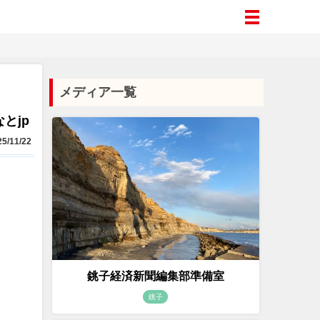
メディア一覧
とjp
5/11/22
銚子経済新聞編集部準備室
銚子