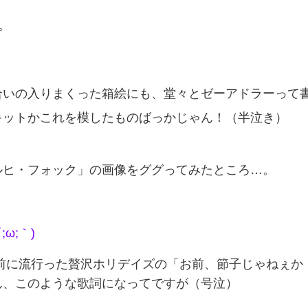
。
合いの入りまくった箱絵にも、堂々とゼーアドラーって
キットかこれを模したものばっかじゃん！（半泣き）
ルヒ・フォック」の画像をググってみたところ…。
ω;｀)
前に流行った贅沢ホリデイズの「お前、節子じゃねぇか
ん、このような歌詞になってですが（号泣）