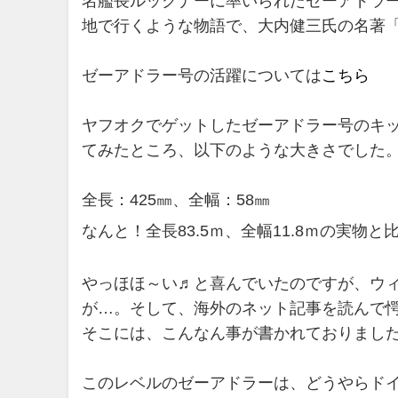
名艦長ルックナーに率いられたゼーアドラ
地で行くような物語で、大内健三氏の名著
ゼーアドラー号の活躍については
こちら
ヤフオクでゲットしたゼーアドラー号のキ
てみたところ、以下のような大きさでした
全長：425㎜、全幅：58㎜
なんと！全長83.5ｍ、全幅11.8ｍの実物
やっほほ～い♬と喜んでいたのですが、ウ
が…。そして、海外のネット記事を読んで
そこには、こんなん事が書かれておりまし
このレベルのゼーアドラーは、どうやらド