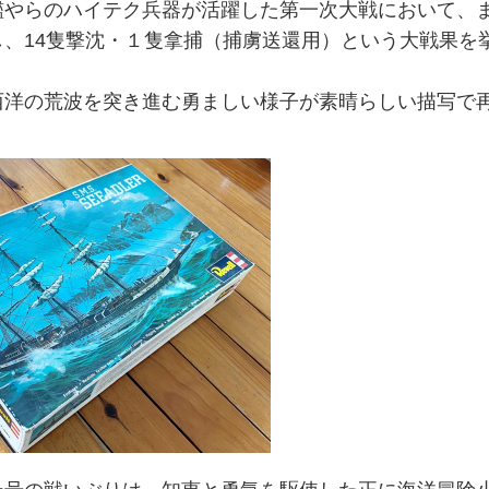
艦やらのハイテク兵器が活躍した第一次大戦において、
、14隻撃沈・１隻拿捕（捕虜送還用）という大戦果を
西洋の荒波を突き進む勇ましい様子が素晴らしい描写で