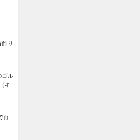
首飾り
。
のゴル
（キ
で再