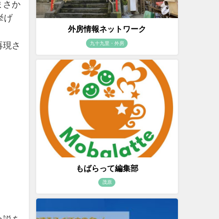
まさか
挙げ
外房情報ネットワーク
九十九里・外房
再現さ
もばらって編集部
茂原