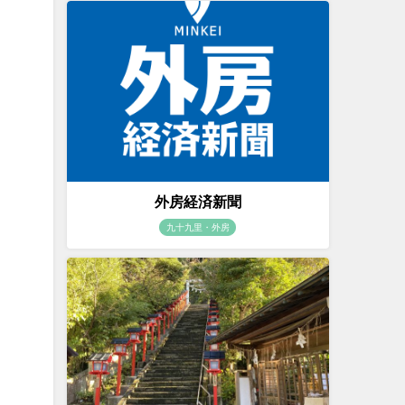
。
外房経済新聞
九十九里・外房