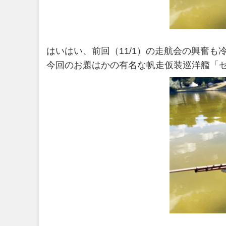
はいはい、前回（11/1）の走航会の興奮
今回のお題はかの有名な帆走仮装巡洋艦「