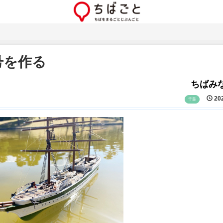
号を作る
ちばみな
202
千葉