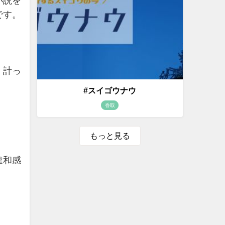
小説を
です。
、計っ
#スイゴウナウ
香取
もっと見る
違和感