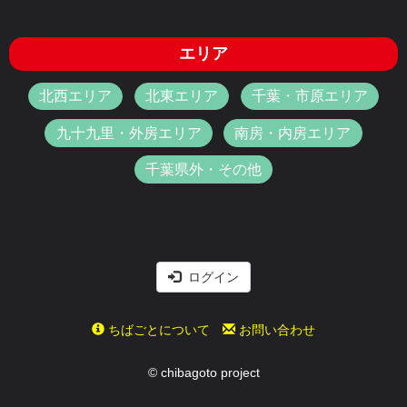
エリア
北西エリア
北東エリア
千葉・市原エリア
九十九里・外房エリア
南房・内房エリア
千葉県外・その他
ログイン
ちばごとについて
お問い合わせ
© chibagoto project