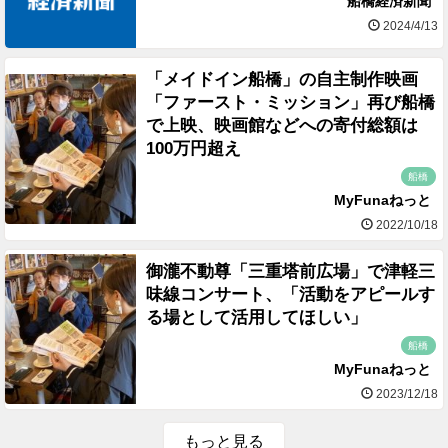
船橋経済新聞
2024/4/13
「メイドイン船橋」の自主制作映画
「ファースト・ミッション」再び船橋
で上映、映画館などへの寄付総額は
100万円超え
船橋
MyFunaねっと
2022/10/18
御瀧不動尊「三重塔前広場」で津軽三
味線コンサート、「活動をアピールす
る場として活用してほしい」
船橋
MyFunaねっと
2023/12/18
もっと見る