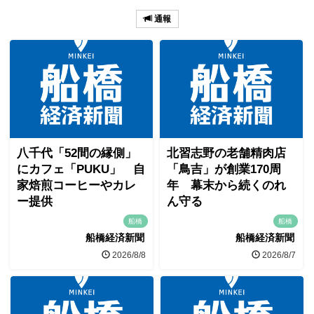
通報
八千代「52間の縁側」
北習志野の老舗精肉店
にカフェ「PUKU」 自
「鳥吉」が創業170周
家焙煎コーヒーやカレ
年 幕末から続くのれ
ー提供
ん守る
船橋
船橋
船橋経済新聞
船橋経済新聞
2026/8/8
2026/8/7