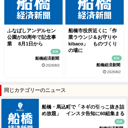
ふなばしアンデルセン
船橋市役所近くに「作
公園が30周年で記念事
業ラウンジ＆お守りや
業 8月1日から
kibaco」 ものづくり
の場に
船橋
船橋経済新聞
船橋
船橋経済新聞
2026/8/2
2026/8/2
同じカテゴリーのニュース
船橋・馬込町で「ネギの引っこ抜き詰
め放題」 インスタ告知に60組集まる
船橋