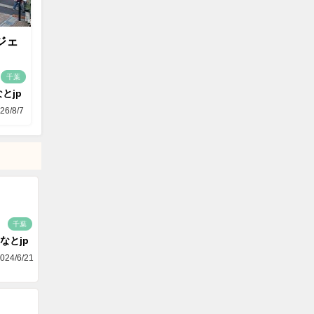
ジェ
千葉
とjp
26/8/7
千葉
なとjp
024/6/21