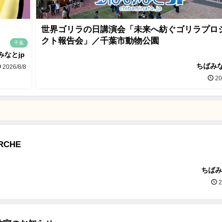
世界ゴリラの日講演会「未来へ紡ぐゴリラプロ
クト報告会」／千葉市動物公園
千葉
みなとjp
ちばみな
2026/8/8
20
ARCHE
ちばみ
2