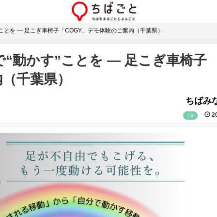
ことを ― 足こぎ車椅子「COGY」デモ体験のご案内（千葉県）
“動かす”ことを ― 足こぎ車椅子
内（千葉県）
ちばみな
20
千葉