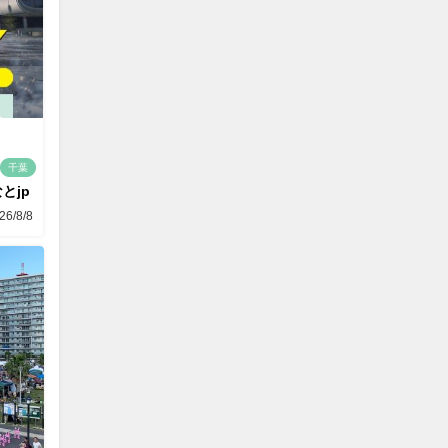
千葉
とjp
26/8/8