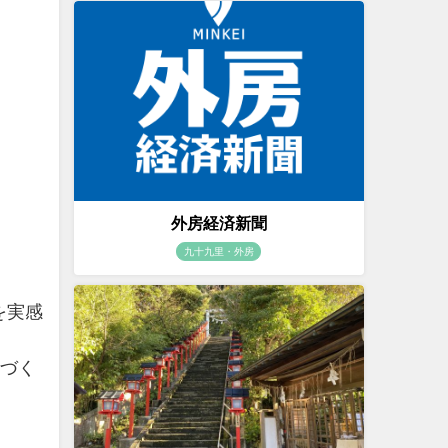
外房経済新聞
九十九里・外房
を実感
材づく