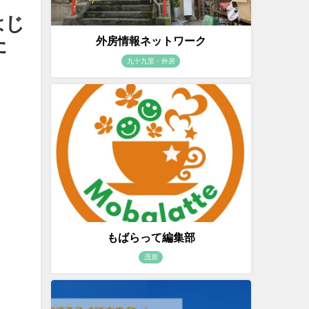
はじ
た
外房情報ネットワーク
九十九里・外房
もばらって編集部
茂原