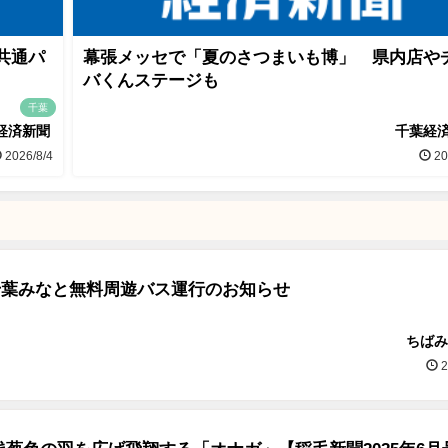
共通パ
幕張メッセで「夏のさつまいも博」 県内店や
バくんステージも
千葉
経済新聞
千葉経
2026/8/4
20
)千葉みなと無料周遊バス運行のお知らせ
ちばみ
2