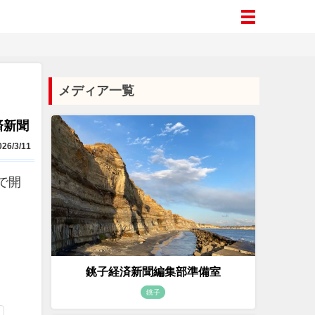
メディア一覧
済新聞
26/3/11
で開
銚子経済新聞編集部準備室
銚子