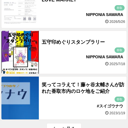
香取
NIPPONIA SAWARA
2026/5/26
五守印めぐりスタンプラリー
香取
NIPPONIA SAWARA
2025/7/18
笑ってコラえて！藤ヶ谷太輔さんが訪
れた香取市内のロケ地をご紹介
香取
#スイゴウナウ
2023/1/19