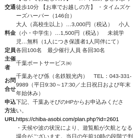
交通
徒歩10分 【お車でお越しの方】 ・タイムズケ
ーズハーバー（146台）
大人（高校生以上）…3,000円（税込） 小人
料金
（小・中学生）…1,500円（税込） 未就学
児…無料（1人につき保護者1人同伴にて）
定員
各回100名 最少催行人員 各回30名
主催
千葉ポートサービス㈱
者
千葉あそび係（名鉄観光内） TEL：043-331-
お問
9989（平日9:30～17:30／土日祝日および年末
合せ
年始休み）
申込
下記、千葉あそびのHPからお申込みくださ
方法
い。
URL
https://chiba-asobi.com/plan.php?id=2601
・天候や波の状況により、遊覧船が欠航となる
場合がございます。当日の午前10時の段階で判