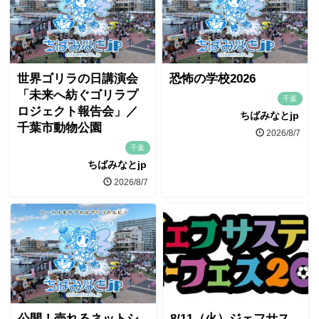
世界ゴリラの日講演会
恐怖の学校2026
「未来へ紡ぐゴリラプ
千葉
ロジェクト報告会」／
ちばみなとjp
千葉市動物公園
2026/8/7
千葉
ちばみなとjp
2026/8/7
公開！売れるネットシ
8/11（火）ジェフサス