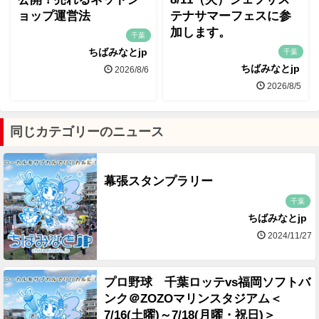
ョップ運営法
テナサマーフェスに参
加します。
千葉
ちばみなとjp
千葉
ちばみなとjp
2026/8/6
2026/8/5
同じカテゴリーのニュース
幕張スタンプラリー
千葉
ちばみなとjp
2024/11/27
プロ野球 千葉ロッテvs福岡ソフトバ
ンク＠ZOZOマリンスタジアム＜
7/16(土曜)～7/18(月曜・祝日)＞