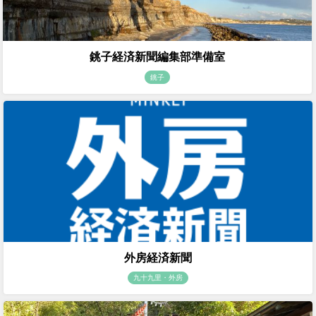
銚子経済新聞編集部準備室
銚子
外房経済新聞
九十九里・外房