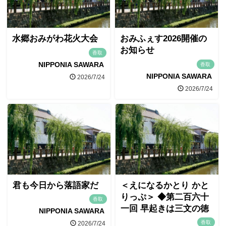
水郷おみがわ花火大会
おみふぇす2026開催の
お知らせ
香取
NIPPONIA SAWARA
香取
NIPPONIA SAWARA
2026/7/24
2026/7/24
君も今日から落語家だ
＜えになるかとり かと
りっぷ＞ ◆第二百六十
香取
一回 早起きは三文の徳
NIPPONIA SAWARA
香取
2026/7/24