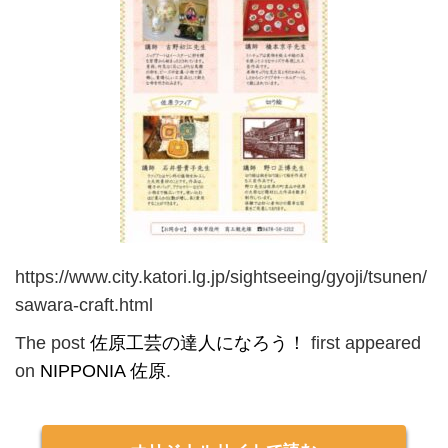
https://www.city.katori.lg.jp/sightseeing/gyoji/tsunen/
sawara-craft.html
The post
佐原工芸の達人になろう！
first appeared
on
NIPPONIA 佐原
.