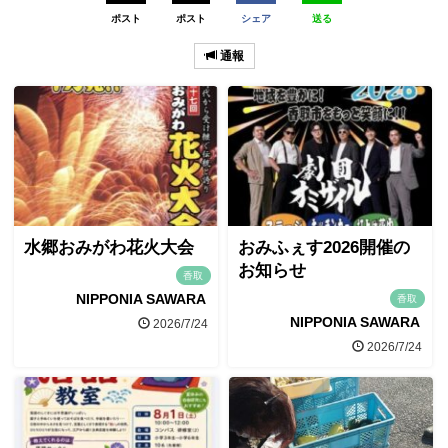
ポスト
ポスト
シェア
送る
通報
水郷おみがわ花火大会
おみふぇす2026開催の
お知らせ
香取
NIPPONIA SAWARA
香取
NIPPONIA SAWARA
2026/7/24
2026/7/24