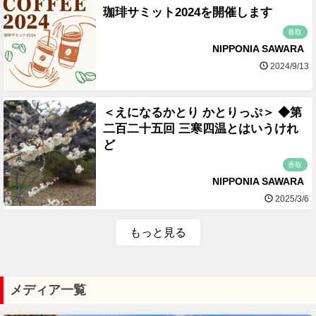
珈琲サミット2024を開催します
香取
NIPPONIA SAWARA
2024/9/13
＜えになるかとり かとりっぷ＞ ◆第
二百二十五回 三寒四温とはいうけれ
ど
香取
NIPPONIA SAWARA
2025/3/6
もっと見る
メディア一覧