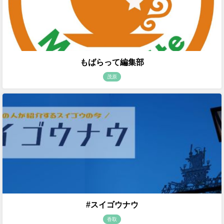
もばらって編集部
茂原
#スイゴウナウ
香取