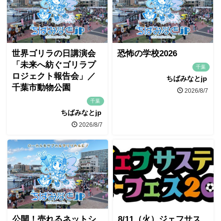
世界ゴリラの日講演会
恐怖の学校2026
「未来へ紡ぐゴリラプ
千葉
ロジェクト報告会」／
ちばみなとjp
千葉市動物公園
2026/8/7
千葉
ちばみなとjp
2026/8/7
公開！売れるネットシ
8/11（火）ジェフサス