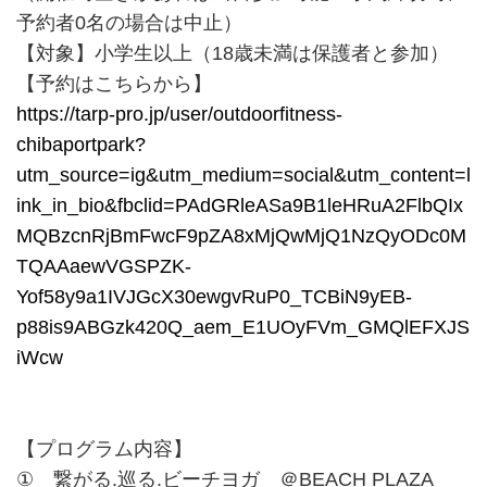
予約者0名の場合は中止）
【対象】小学生以上（18歳未満は保護者と参加）
【予約はこちらから】
https://tarp-pro.jp/user/outdoorfitness-
chibaportpark?
utm_source=ig&utm_medium=social&utm_content=l
ink_in_bio&fbclid=PAdGRleASa9B1leHRuA2FlbQIx
MQBzcnRjBmFwcF9pZA8xMjQwMjQ1NzQyODc0M
TQAAaewVGSPZK-
Yof58y9a1IVJGcX30ewgvRuP0_TCBiN9yEB-
p88is9ABGzk420Q_aem_E1UOyFVm_GMQlEFXJS
iWcw
【プログラム内容】
① 繋がる.巡る.ビーチヨガ ＠BEACH PLAZA