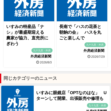
いすみの特産品「ナ
長南で「ハスの花茶と
シ」が最盛期迎える
朝餉の会」 ハスを丸
農家が協力、直売所に
ごと楽しんで
ぎわう
九十九里・外房
外房経済新聞
九十九里・外房
外房経済新聞
2026/7/29
2026/8/3
同じカテゴリーのニュース
いすみに眼鏡店「OPTなのはな」 U
ターンして開業、出張販売や修理も
九十九里・外房