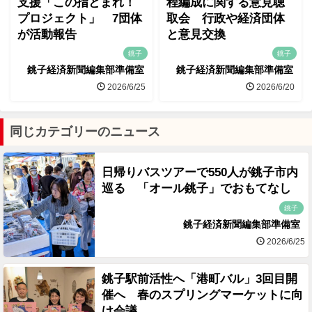
支援「この指とまれ！
程編成に関する意見聴
プロジェクト」 7団体
取会 行政や経済団体
が活動報告
と意見交換
銚子
銚子
銚子経済新聞編集部準備室
銚子経済新聞編集部準備室
2026/6/25
2026/6/20
同じカテゴリーのニュース
日帰りバスツアーで550人が銚子市内
巡る 「オール銚子」でおもてなし
銚子
銚子経済新聞編集部準備室
2026/6/25
銚子駅前活性へ「港町バル」3回目開
催へ 春のスプリングマーケットに向
け会議