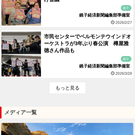
銚子
銚子経済新聞編集部準備室
2026/2/27
市民センターでベルモンテウインドオ
ーケストラが3年ぶり春公演 樽屋雅
徳さん作品も
銚子
銚子経済新聞編集部準備室
2026/3/28
もっと見る
メディア一覧