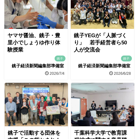
ヤマサ醤油、銚子・豊
銚子YEGが「人脈づく
里小でしょうゆ作り体
り」 若手経営者ら50
験授業
人が交流会
銚子
銚子
銚子経済新聞編集部準備室
銚子経済新聞編集部準備室
2026/7/4
2026/6/28
銚子で活動する団体を
千葉科学大学で教育課