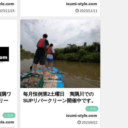
yle.com
isumi-style.com
23/11/24
2023/11/11
夷隅ワ
毎月恒例第2土曜日 夷隅川での
リー
SUPリバークリーン開催中です。
いすみ
isumi-style.com
いすみ
yle.com
2023/6/22