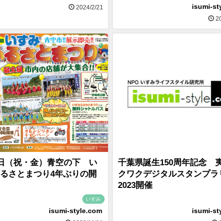
isumi-st
2024/2/21
20
3日（祝・金）青空の下 い
千葉県誕生150周年記念 
るさとまつり4年ぶりの開
クワクデジタルスタンプラ
2023開催
いすみ
isumi-style.com
isumi-st