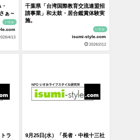
A・
千葉県「台湾国際教育交流連盟招
さぁ～
請事業」和太鼓・居合鑑賞体験実
施。
いすみ
yle.com
いすみ
isumi-style.com
026/4/13
2026/2/12
ストラ
9月25日(水）「長者・中根十三社