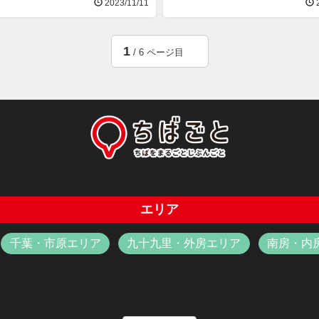
2023/11/11
2
1
/ 6 ページ目
エリア
千葉・市原エリア
九十九里・外房エリア
南房・内