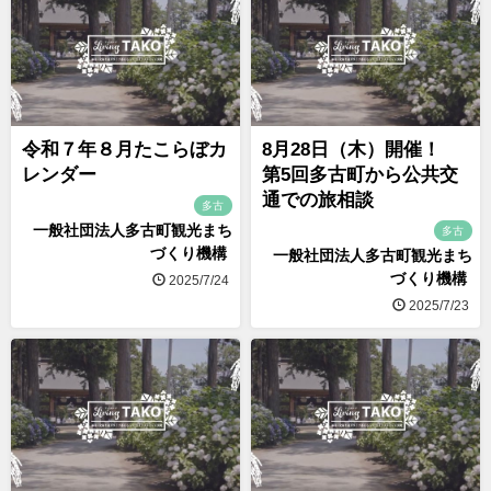
令和７年８月たこらぼカ
8月28日（木）開催！
レンダー
第5回多古町から公共交
通での旅相談
多古
一般社団法人多古町観光まち
多古
づくり機構
一般社団法人多古町観光まち
づくり機構
2025/7/24
2025/7/23