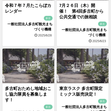
令和７年７月たこらぼカ
7月２６日（木）開
レンダー
催！ 第4回多古町から
公共交通での旅相談
多古
一般社団法人多古町観光まち
多古
づくり機構
一般社団法人多古町観光まち
づくり機構
2025/6/28
2025/6/23
多古町おためし地域おこ
東京ラスク 多古町限定
し協力隊員を募集しま
ミックス販売決定！
す！
多古
一般社団法人多古町観光まち
多古