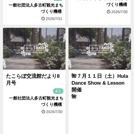
づくり機構
一般社団法人多古町観光まち
づくり機構
2026/7/30
2026/7/31
たこらぼ交流館だより8
🌺７月１１日（土）Hula
月号
Dance Show & Lesson
開催
多古
🌺
一般社団法人多古町観光まち
づくり機構
2026/7/30