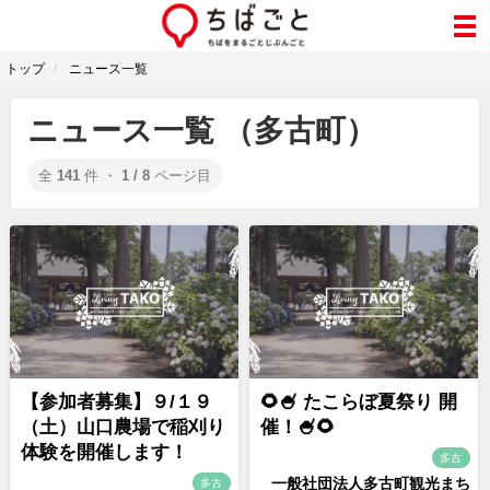
トップ
ニュース一覧
ニュース一覧 （多古町）
全
141
件 ・
1 / 8
ページ目
【参加者募集】９/１９
🌻🍧 たこらぼ夏祭り 開
（土）山口農場で稲刈り
催！🍧🌻
体験を開催します！
多古
一般社団法人多古町観光まち
多古